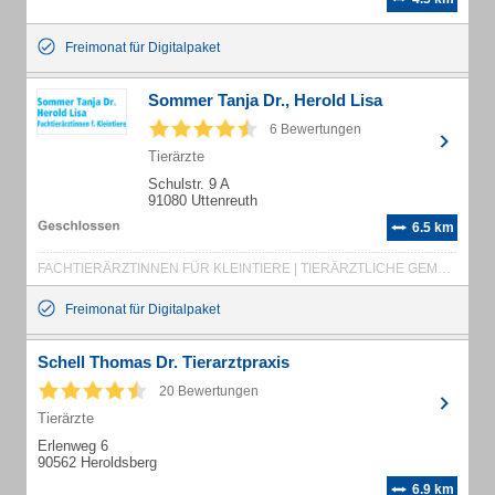
Freimonat für Digitalpaket
Sommer Tanja Dr., Herold Lisa
6 Bewertungen
Tierärzte
Schulstr. 9 A
91080 Uttenreuth
6.5 km
FACHTIERÄRZTINNEN FÜR KLEINTIERE | TIERÄRZTLICHE GEMEINSCHAFTSPRAXIS | LABOR | KLEINTIERE | HEIMTIERE | HAUTKRANKHEITEN | CHIRURGIE | FACHTIERÄRZTIN FÜR KLEINTIERE | TIEROPERATIONEN | KLEINTIERPRAXIS | KATZENKASTRATIONEN | KATZENIMPFUNG | KATZENBEHANDLUNG | HUNDEKASTRATIONEN | HUNDEBEHANDLUNG | HAUSTIERBEHANDLUNG | COVASALA
Freimonat für Digitalpaket
Schell Thomas Dr. Tierarztpraxis
20 Bewertungen
Tierärzte
Erlenweg 6
90562 Heroldsberg
6.9 km