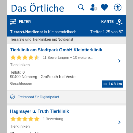
FILTER
KARTE
Tierarzt-Notdienst
in Kleinsendelbach
Treffer 1-25 von 87
Tierärzte und Tierkliniken mit Notdienst
Tierklinik am Stadtpark GmbH Kleintierklinik
11 Bewertungen + 10 weitere...
Tierkliniken
Tellstr. 8
90409 Nürnberg - Großreuth h d Veste
14.8 km
Freimonat für Digitalpaket
Hagmayer u. Fruth Tierklinik
1 Bewertung
Tierkliniken