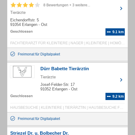
8 Bewertungen + 3 weitere...
Tierärzte
Eichendorffstr. 5
91054 Erlangen - Ost
9.1 km
FACHTIERARZT FÜR KLEINTIERE | NAGER | KLEINTIERE | HOMÖOPATHIE | TIERÄRZTE | TIERBEHANDLUNG | HUNDEBEHANDLUNG | HUNDEIMPFUNGEN | HUNDEKASTRATIONEN | KLEINTIERÄRZTE | KATZENBEHANDLUNG | KATZENIMPFUNG | KATZENKASTRATIONEN | FACHTIERÄRZTIN FÜR KLEINTIERE
Freimonat für Digitalpaket
Dürr Babette Tierärztin
Tierärzte
Josef-Felder-Str. 17
91052 Erlangen - Ost
9.2 km
HAUSBESUCHE | KLEINTIERE | TIERÄRZTIN | HAUSBESUCHE FÜR KLEINTIERE | KLEINTIERPRAXIS | TIERARZT | TIERARZTPRAXIS | HUNDEBEHANDLUNG | KATZENBEHANDLUNG | TIERBEHANDLUNG | IMPFUNGEN
Freimonat für Digitalpaket
Striezel Dr. u. Bolbecher Dr.