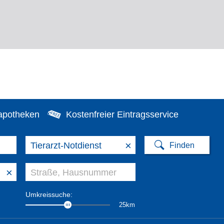
apotheken
Kostenfreier Eintragsservice
×
×
Umkreissuche:
25km