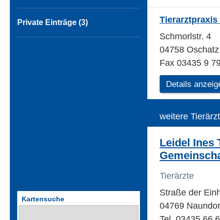
Tierarztpraxi
Private Einträge (3)
Schmorlstr. 4
04758 Oschatz
Fax 03435 9 79
Details anzeig
weitere Tierärz
Leidel Ines 
Gemeinscha
Tierärzte
Straße der Ein
Kartensuche
04769 Naundor
Tel. 03435 66 