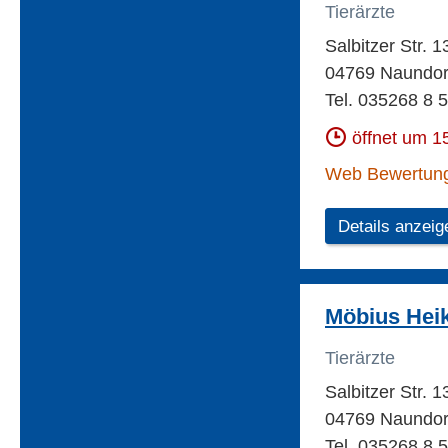
Tierärzte
Salbitzer Str. 
04769 Naundor
Tel. 035268 8 
öffnet um 1
Web Bewertun
Details anzeig
Möbius Heik
Tierärzte
Salbitzer Str. 
04769 Naundor
Tel. 035268 8 