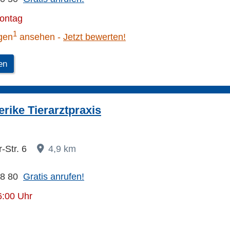
Montag
1
gen
ansehen
Jetzt bewerten!
en
rike Tierarztpraxis
-Str. 6
4,9 km
68 80
Gratis anrufen!
6:00 Uhr