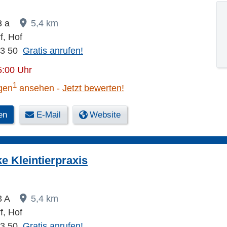
13 a
5,4 km
f, Hof
53 50
Gratis anrufen!
5:00 Uhr
1
gen
ansehen
Jetzt bewerten!
en
E-Mail
Website
e Kleintierpraxis
13 A
5,4 km
f, Hof
53 50
Gratis anrufen!