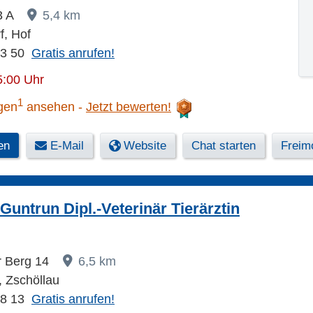
13 A
5,4 km
f, Hof
53 50
Gratis anrufen!
5:00 Uhr
1
gen
ansehen
Jetzt bewerten!
en
E-Mail
Website
Chat starten
Freimo
untrun Dipl.-Veterinär Tierärztin
r Berg 14
6,5 km
 Zschöllau
28 13
Gratis anrufen!