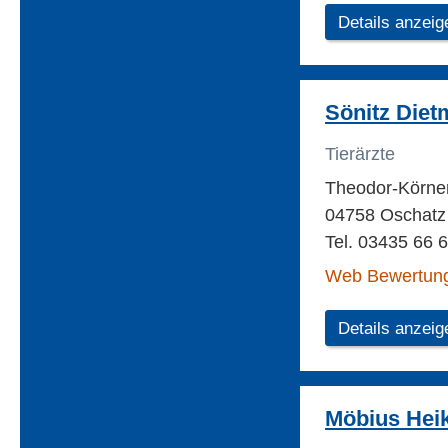
Details anzeig
Sönitz Dietm
Tierärzte
Theodor-Körner
04758 Oschatz
Tel. 03435 66 
Web Bewertun
Details anzeig
Möbius Heik