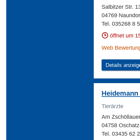
Salbitzer Str. 
04769 Naundor
Tel. 035268 8 
öffnet um 1
Web Bewertun
Details anzeig
Heidemann G
Tierärzte
Am Zschöllaue
04758 Oschatz,
Tel. 03435 62 