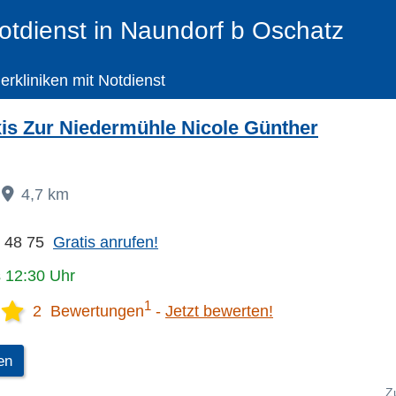
Notdienst in Naundorf b Oschatz
ierkliniken mit Notdienst
xis Zur Niedermühle Nicole Günther
4,7 km
9 48 75
Gratis anrufen!
s 12:30 Uhr
1
2 Bewertungen
Jetzt bewerten!
en
Z