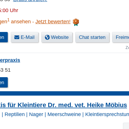
5:00 Uhr
1
gen
ansehen
Jetzt bewerten!
en
E-Mail
Website
Chat starten
Freimo
Z
erpraxis
53 51
en
is für Kleintiere Dr. med. vet. Heike Möbius
| Reptilien | Nager | Meerschweine | Kleintiersprechstund