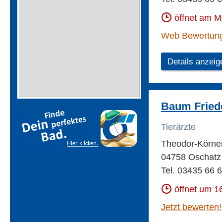
öffnet am 
Web Bewertun
Details anzeig
Baum Friede
Tierärzte
Theodor-Körner
04758 Oschatz
Tel. 03435 66 
öffnet um 1
Jetzt bewerten!