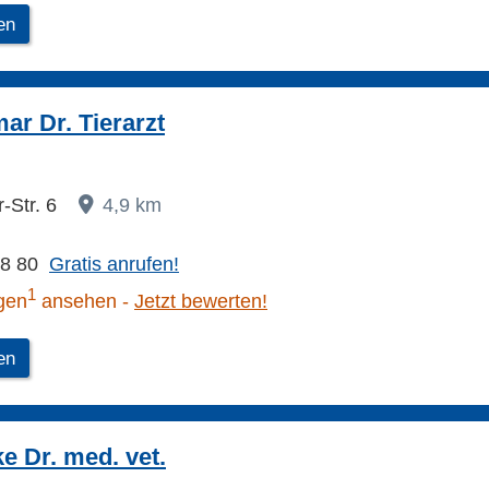
en
ar Dr. Tierarzt
-Str. 6
4,9 km
68 80
Gratis anrufen!
1
gen
ansehen
Jetzt bewerten!
en
e Dr. med. vet.