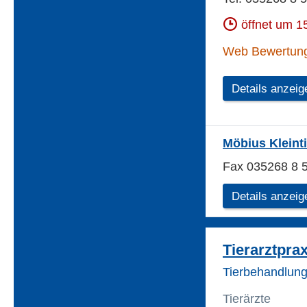
öffnet um 1
Web Bewertun
Details anzeig
Möbius Kleinti
Fax 035268 8 
Details anzeig
Tierarztprax
Tierbehandlung 
Tierärzte