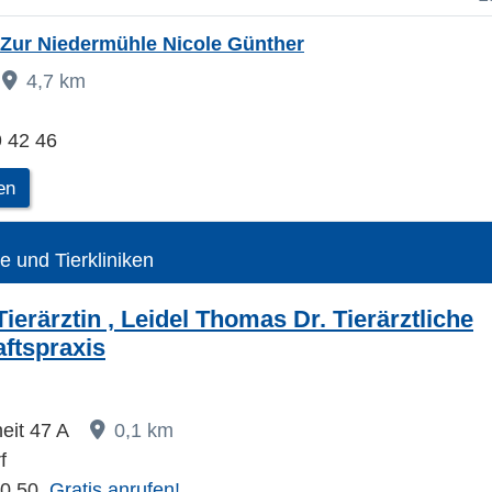
s Zur Niedermühle Nicole Günther
4,7 km
 42 46
en
te und Tierkliniken
Tierärztin , Leidel Thomas Dr. Tierärztliche
ftspraxis
heit 47 A
0,1 km
f
60 50
Gratis anrufen!