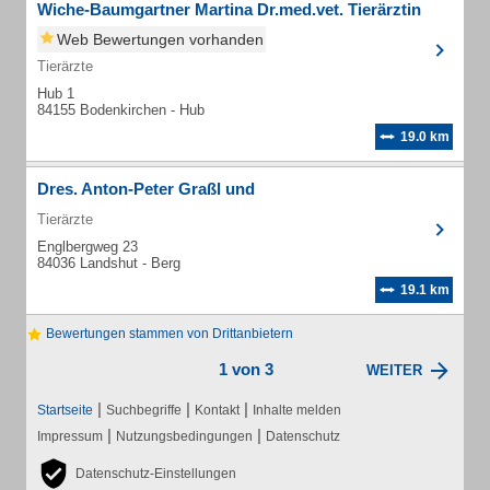
Wiche-Baumgartner Martina Dr.med.vet. Tierärztin
Web Bewertungen vorhanden
Tierärzte
Hub 1
84155 Bodenkirchen - Hub
19.0 km
Dres. Anton-Peter Graßl und
Tierärzte
Englbergweg 23
84036 Landshut - Berg
19.1 km
Bewertungen stammen von Drittanbietern
1 von 3
WEITER
|
|
|
Startseite
Suchbegriffe
Kontakt
Inhalte melden
|
|
Impressum
Nutzungsbedingungen
Datenschutz
Datenschutz-Einstellungen