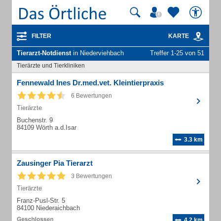
FILTER
KARTE
Tierarzt-Notdienst
in Niederviehbach
Treffer 1-25 von 51
Tierärzte und Tierkliniken
Fennewald Ines Dr.med.vet. Kleintierpraxis
6 Bewertungen
Tierärzte
Buchenstr. 9
84109 Wörth a.d.Isar
3.3 km
Zausinger Pia Tierarzt
3 Bewertungen
Tierärzte
Franz-Pusl-Str. 5
84100 Niederaichbach
4.2 km