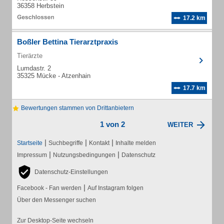
36358 Herbstein
17.2 km
Boßler Bettina Tierarztpraxis
Tierärzte
Lumdastr. 2
35325 Mücke - Atzenhain
17.7 km
Bewertungen stammen von Drittanbietern
1 von 2
WEITER
|
|
|
Startseite
Suchbegriffe
Kontakt
Inhalte melden
|
|
Impressum
Nutzungsbedingungen
Datenschutz
Datenschutz-Einstellungen
|
Facebook - Fan werden
Auf Instagram folgen
Über den Messenger suchen
Zur Desktop-Seite wechseln