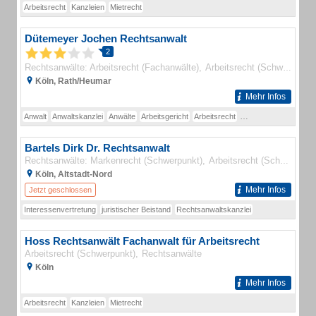
Arbeitsrecht
Kanzleien
Mietrecht
Dütemeyer Jochen Rechtsanwalt
2
Rechtsanwälte: Arbeitsrecht (Fachanwälte)
Arbeitsrecht (Schwerpunkt)
Köln, Rath/Heumar
Mehr Infos
Anwalt
Anwaltskanzlei
Anwälte
Arbeitsgericht
Arbeitsrecht
Dütemeyer Jochen
Bartels Dirk Dr. Rechtsanwalt
Rechtsanwälte: Markenrecht (Schwerpunkt)
Arbeitsrecht (Schwerpunkt)
Köln, Altstadt-Nord
Mehr Infos
Jetzt geschlossen
Interessenvertretung
juristischer Beistand
Rechtsanwaltskanzlei
Hoss Rechtsanwält Fachanwalt für Arbeitsrecht
Arbeitsrecht (Schwerpunkt)
Rechtsanwälte
Köln
Mehr Infos
Arbeitsrecht
Kanzleien
Mietrecht