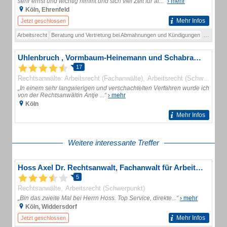
sehr ernst und wichtig nimmt und sich viel Zeit für al...“
› mehr
Köln, Ehrenfeld
Mehr Infos
Jetzt geschlossen
Arbeitsrecht
Beratung und Vertretung bei Abmahnungen und Kündigungen
Ehevertr
Uhlenbruch , Vormbaum-Heinemann und Schabram Fachanwälte für Arbeitsrecht
17
Rechtsanwälte: Arbeitsrecht (Fachanwälte)
Arbeitsrecht (Schwerpunkt)
„In einem sehr langwierigen und verschachtelten Verfahren wurde ich
von der Rechtsanwältin Antje ...“
› mehr
Köln
Mehr Infos
Weitere interessante Treffer
Hoss Axel Dr. Rechtsanwalt, Fachanwalt für Arbeitsrecht
5
Rechtsanwälte
Arbeitsrecht (Schwerpunkt)
„Bin das zweite Mal bei Herrn Hoss. Top Service, direkte...“
› mehr
Köln, Widdersdorf
Mehr Infos
Jetzt geschlossen