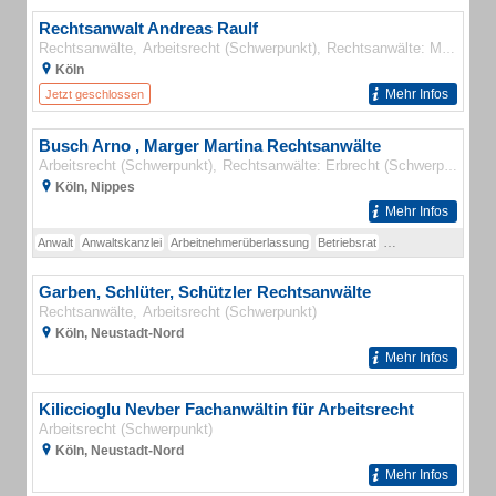
Rechtsanwalt Andreas Raulf
Rechtsanwälte
Arbeitsrecht (Schwerpunkt)
Rechtsanwälte: Medizinrecht (Fachanwälte)
Köln
Mehr Infos
Jetzt geschlossen
Busch Arno , Marger Martina Rechtsanwälte
Arbeitsrecht (Schwerpunkt)
Rechtsanwälte: Erbrecht (Schwerpunkt)
R
Köln, Nippes
Mehr Infos
Anwalt
Anwaltskanzlei
Arbeitnehmerüberlassung
Betriebsrat
Bußgeldverfahren
E
Garben, Schlüter, Schützler Rechtsanwälte
Rechtsanwälte
Arbeitsrecht (Schwerpunkt)
Köln, Neustadt-Nord
Mehr Infos
Kiliccioglu Nevber Fachanwältin für Arbeitsrecht
Arbeitsrecht (Schwerpunkt)
Köln, Neustadt-Nord
Mehr Infos