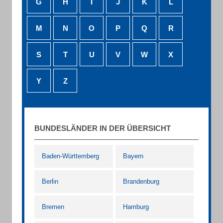
G
H
I
J
K
L
M
N
O
P
Q
R
S
T
U
V
W
X
Y
Z
BUNDESLÄNDER IN DER ÜBERSICHT
Baden-Württemberg
Bayern
Berlin
Brandenburg
Bremen
Hamburg