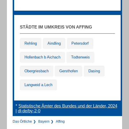
STÄDTE IM UMKREIS VON AFFING
Rehling
Aindling
Petersdorf
Hollenbach b Aichach
Todtenweis
Obergriesbach
Gersthofen
Dasing
Langweid a.Lech
*
Statistische Ämter des Bundes und der Länder, 2024
|
dl-de/by-2-0
Das Örtliche
Bayern
Affing