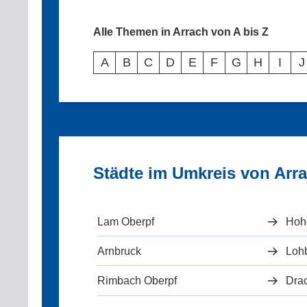
Alle Themen in Arrach von A bis Z
A
B
C
D
E
F
G
H
I
J
Städte im Umkreis von Arr
Lam Oberpf
Hoh
Arnbruck
Loh
Rimbach Oberpf
Drac