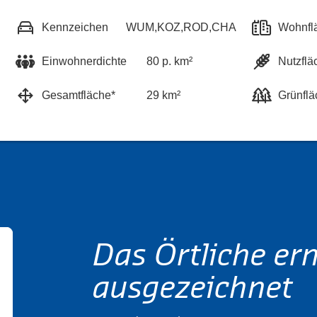
Kennzeichen
WUM,KOZ,ROD,CHA
Wohnfl
Einwohnerdichte
80 p. km²
Nutzflä
Gesamtfläche*
29 km²
Grünflä
Das Örtliche er
ausgezeichnet