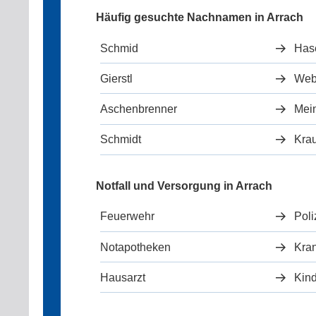
Häufig gesuchte Nachnamen in Arrach
Schmid
Hase
Gierstl
Web
Aschenbrenner
Mei
Schmidt
Kra
Notfall und Versorgung in Arrach
Feuerwehr
Poli
Notapotheken
Kra
Hausarzt
Kind