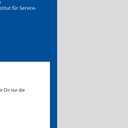
n
tut für Service-
r Dir nur die