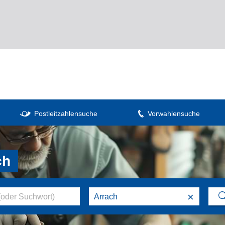
Postleitzahlensuche
Vorwahlensuche
ch
×