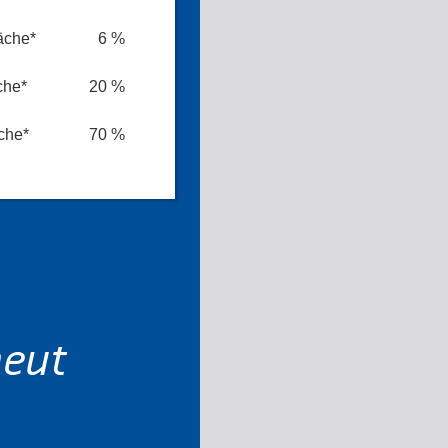
äche*
6 %
che*
20 %
che*
70 %
neut