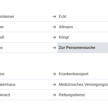
lsteiner
Eckl
er
Altmann
ndl
Klingl
us
Zur Personensuche
zei
Krankentransport
nkenhaus
erarzt
Rettungsdienst