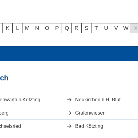
K
L
M
N
O
P
Q
R
S
T
U
V
W
X
ach
enwarth b Kötzting
Neukirchen b.Hl.Blut
berg
Grafenwiesen
hselsried
Bad Kötzting