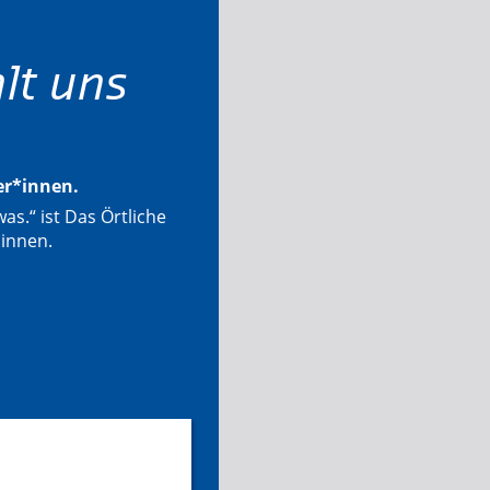
lt uns
ter*innen.
as.“ ist Das Örtliche
*innen.