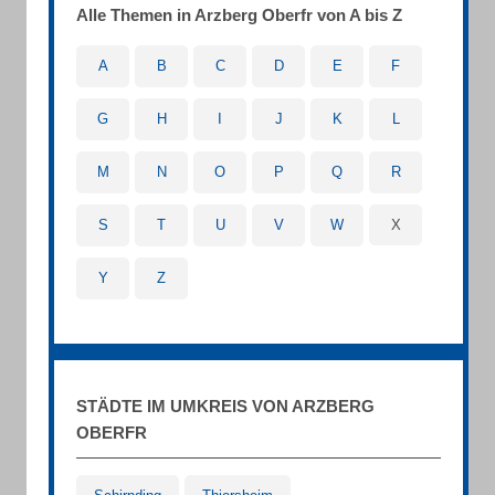
Alle Themen in Arzberg Oberfr von A bis Z
A
B
C
D
E
F
G
H
I
J
K
L
M
N
O
P
Q
R
S
T
U
V
W
X
Y
Z
STÄDTE IM UMKREIS VON ARZBERG
OBERFR