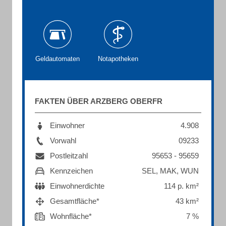
Geldautomaten
Notapotheken
FAKTEN ÜBER ARZBERG OBERFR
Einwohner
4.908
Vorwahl
09233
Postleitzahl
95653 - 95659
Kennzeichen
SEL, MAK, WUN
Einwohnerdichte
114 p. km²
Gesamtfläche*
43 km²
Wohnfläche*
7 %