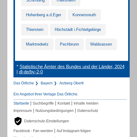
Schirnding
Thiersheim
Hohenberg a.d.Eger
Konnersreuth
Thierstein
Höchstädt i.Fichtelgebirge
Marktredwitz
Pechbrunn
Waldsassen
*
Statistische Ämter des Bundes und der Länder, 2024
|
dl-de/by-2-0
Das Örtliche
Bayern
Arzberg Oberfr
Ein Angebot Ihrer Verlage Das Örtliche.
|
|
|
Startseite
Suchbegriffe
Kontakt
Inhalte melden
|
|
Impressum
Nutzungsbedingungen
Datenschutz
Datenschutz-Einstellungen
|
Facebook - Fan werden
Auf Instagram folgen