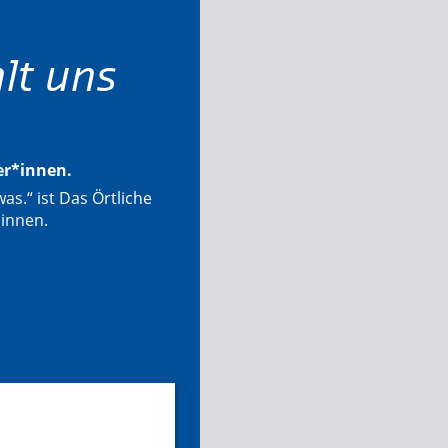
lt uns
ter*innen.
as.“ ist Das Örtliche
*innen.