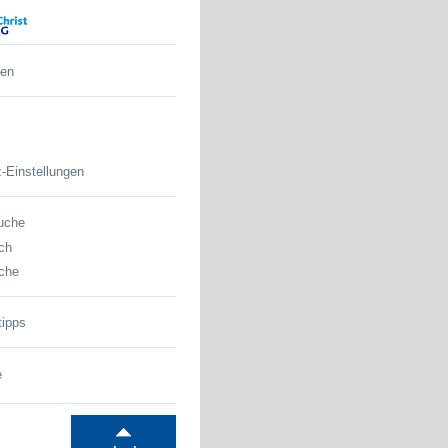
den
-Einstellungen
uche
ch
che
tipps
e