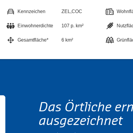
Kennzeichen
ZEL,COC
Wohnfl
Einwohnerdichte
107 p. km²
Nutzflä
Gesamtfläche*
6 km²
Grünflä
Das Örtliche er
ausgezeichnet