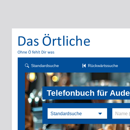
Standardsuche
Rückwärtssuche
Telefonbuch für Aude