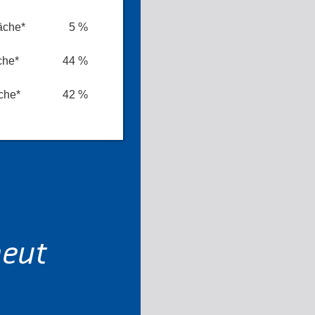
äche*
5 %
che*
44 %
che*
42 %
neut