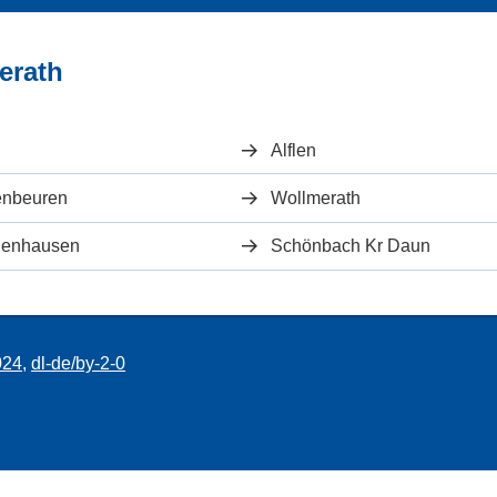
erath
Alflen
lenbeuren
Wollmerath
enhausen
Schönbach Kr Daun
024
,
dl-de/by-2-0