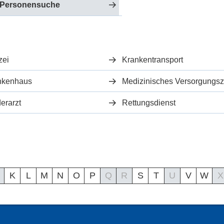
 Personensuche
zei
Krankentransport
nkenhaus
erarzt
Rettungsdienst
K
L
M
N
O
P
Q
R
S
T
U
V
W
X