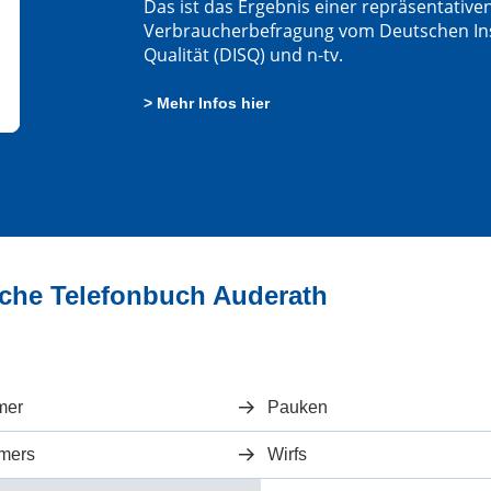
Das ist das Ergebnis einer repräsentative
Verbraucherbefragung vom Deutschen Insti
Qualität (DISQ) und n-tv.
> Mehr Infos hier
iche Telefonbuch Auderath
h
mer
Pauken
imers
Wirfs