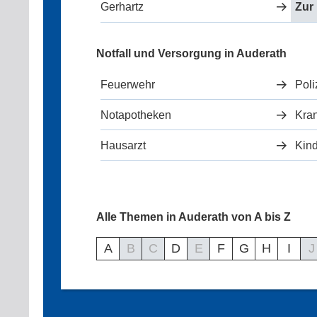
Gerhartz
Zur
Notfall und Versorgung in Auderath
Feuerwehr
Poli
Notapotheken
Kra
Hausarzt
Kind
Alle Themen in Auderath von A bis Z
A
B
C
D
E
F
G
H
I
J