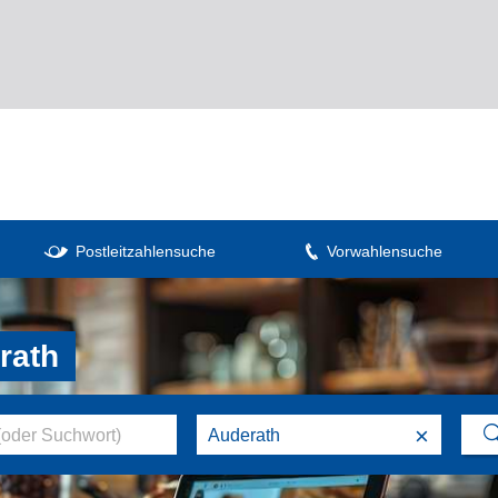
Postleitzahlensuche
Vorwahlensuche
rath
×