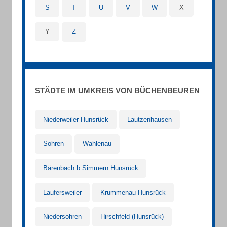
S
T
U
V
W
X
Y
Z
STÄDTE IM UMKREIS VON BÜCHENBEUREN
Niederweiler Hunsrück
Lautzenhausen
Sohren
Wahlenau
Bärenbach b Simmern Hunsrück
Laufersweiler
Krummenau Hunsrück
Niedersohren
Hirschfeld (Hunsrück)