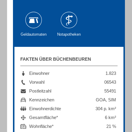
Geldautomaten
Notapotheken
FAKTEN ÜBER BÜCHENBEUREN
Einwohner
1.823
Vorwahl
06543
Postleitzahl
55491
Kennzeichen
GOA, SIM
Einwohnerdichte
304 p. km²
Gesamtfläche*
6 km²
Wohnfläche*
21 %