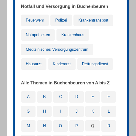
Notfall und Versorgung in Büchenbeuren
Feuerwehr
Polizei
Krankentransport
Notapotheken
Krankenhaus
Medizinisches Versorgungszentrum
Hausarzt
Kinderarzt
Rettungsdienst
Alle Themen in Büchenbeuren von A bis Z
A
B
C
D
E
F
G
H
I
J
K
L
M
N
O
P
Q
R