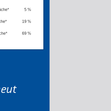
äche*
5 %
che*
19 %
che*
69 %
neut