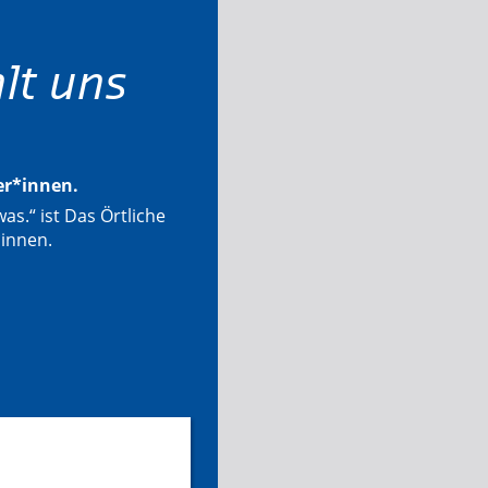
lt uns
ter*innen.
as.“ ist Das Örtliche
*innen.