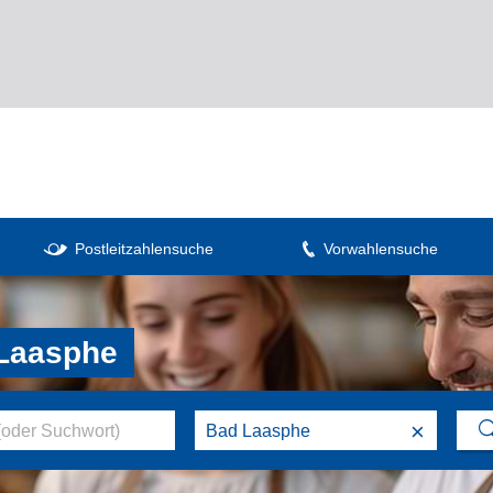
Postleitzahlensuche
Vorwahlensuche
 Laasphe
×