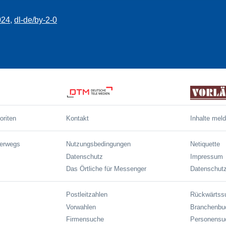
024
,
dl-de/by-2-0
oriten
Kontakt
Inhalte mel
terwegs
Nutzungsbedingungen
Netiquette
Datenschutz
Impressum
Das Örtliche für Messenger
Datenschutz
Postleitzahlen
Rückwärtss
Vorwahlen
Branchenbu
Firmensuche
Personensu