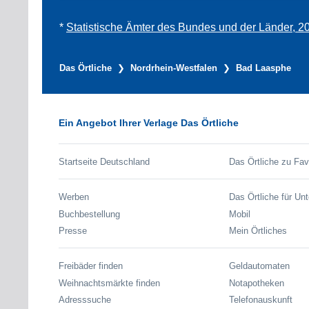
*
Statistische Ämter des Bundes und der Länder, 2
Das Örtliche
Nordrhein-Westfalen
Bad Laasphe
Ein Angebot Ihrer Verlage Das Örtliche
Startseite Deutschland
Das Örtliche zu Fav
Werben
Das Örtliche für Un
Buchbestellung
Mobil
Presse
Mein Örtliches
Freibäder finden
Geldautomaten
Weihnachtsmärkte finden
Notapotheken
Adresssuche
Telefonauskunft