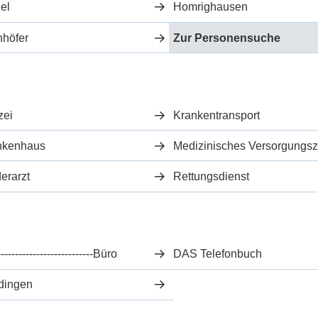
el
Homrighausen
nhöfer
Zur Personensuche
zei
Krankentransport
nkenhaus
erarzt
Rettungsdienst
--------------------------Büro
DAS Telefonbuch
dingen