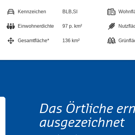
Kennzeichen
BLB,SI
Wohnfl
Einwohnerdichte
97 p. km²
Nutzflä
Gesamtfläche*
136 km²
Grünflä
Das Örtliche er
ausgezeichnet