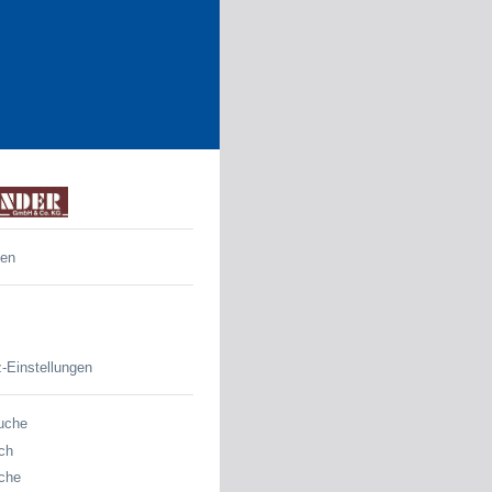
den
-Einstellungen
uche
ch
che