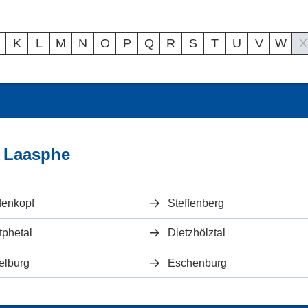
K
L
M
N
O
P
Q
R
S
T
U
V
W
X
d Laasphe
denkopf
Steffenberg
tphetal
Dietzhölztal
elburg
Eschenburg