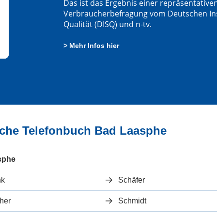
Das ist das Ergebnis einer repräsentative
Verbraucherbefragung vom Deutschen Insti
Qualität (DISQ) und n-tv.
> Mehr Infos hier
liche Telefonbuch Bad Laasphe
sphe
nk
Schäfer
her
Schmidt