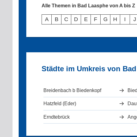
Alle Themen in Bad Laasphe von A bis Z
A
B
C
D
E
F
G
H
I
J
Städte im Umkreis von Ba
Breidenbach b Biedenkopf
Bie
Hatzfeld (Eder)
Dau
Erndtebrück
Ang