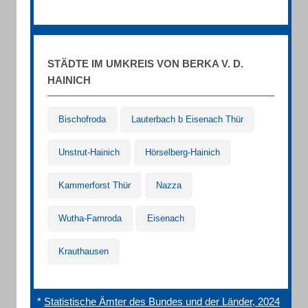
STÄDTE IM UMKREIS VON BERKA V. D.
HAINICH
Bischofroda
Lauterbach b Eisenach Thür
Unstrut-Hainich
Hörselberg-Hainich
Kammerforst Thür
Nazza
Wutha-Farnroda
Eisenach
Krauthausen
*
Statistische Ämter des Bundes und der Länder, 2024