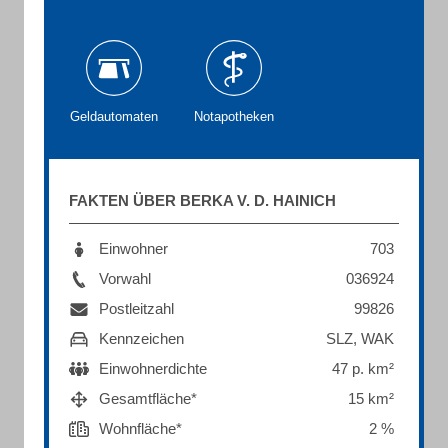
Geldautomaten
Notapotheken
FAKTEN ÜBER BERKA V. D. HAINICH
Einwohner
703
Vorwahl
036924
Postleitzahl
99826
Kennzeichen
SLZ, WAK
Einwohnerdichte
47 p. km²
Gesamtfläche*
15 km²
Wohnfläche*
2 %