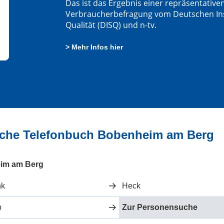
Das ist das Ergebnis einer repräsentative
Verbraucherbefragung vom Deutschen Insti
Qualität (DISQ) und n-tv.
> Mehr Infos hier
liche Telefonbuch Bobenheim am Berg
eim am Berg
nk
Heck
p
Zur Personensuche