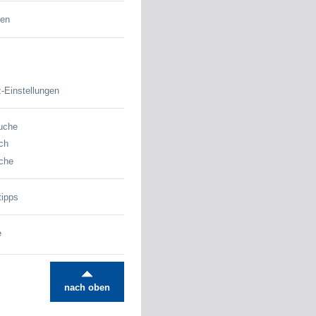
den
-Einstellungen
uche
ch
che
tipps
e
nach oben