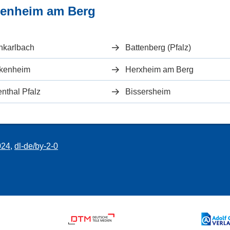
benheim am Berg
nkarlbach
Battenberg (Pfalz)
kenheim
Herxheim am Berg
enthal Pfalz
Bissersheim
024
,
dl-de/by-2-0