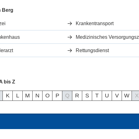
m Berg
zei
Krankentransport
nkenhaus
erarzt
Rettungsdienst
 bis Z
K
L
M
N
O
P
Q
R
S
T
U
V
W
X