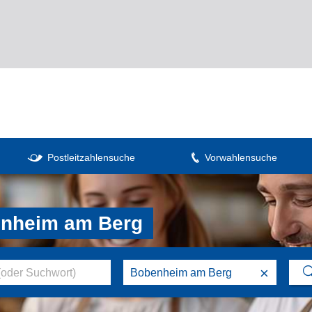
Postleitzahlensuche
Vorwahlensuche
enheim am Berg
×