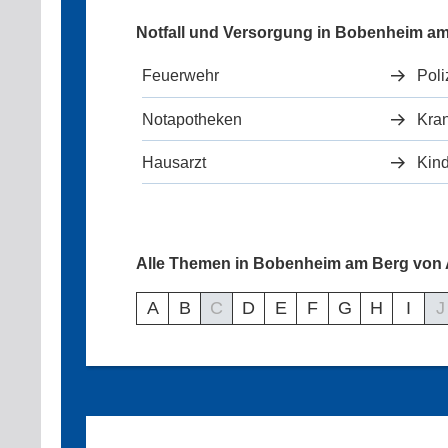
Notfall und Versorgung in Bobenheim a
Feuerwehr
Poli
Notapotheken
Kra
Hausarzt
Kind
Alle Themen in Bobenheim am Berg von A
A
B
C
D
E
F
G
H
I
J