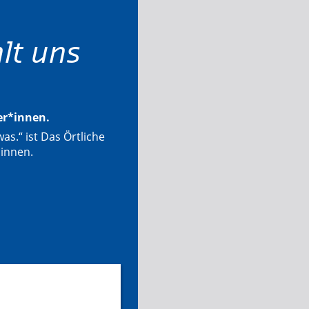
lt uns
ter*innen.
as.“ ist Das Örtliche
*innen.