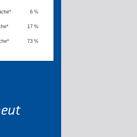
äche*
6 %
che*
17 %
che*
73 %
neut