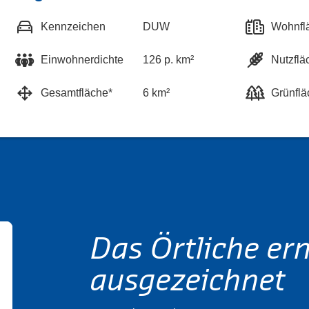
Kennzeichen
DUW
Wohnfl
Einwohnerdichte
126 p. km²
Nutzflä
Gesamtfläche*
6 km²
Grünflä
Das Örtliche er
ausgezeichnet