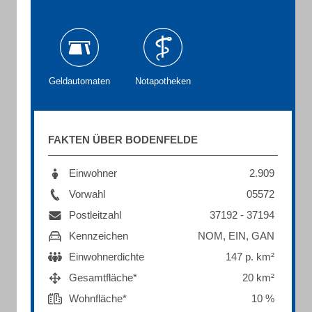
Geldautomaten
Notapotheken
FAKTEN ÜBER BODENFELDE
Einwohner
2.909
Vorwahl
05572
Postleitzahl
37192 - 37194
Kennzeichen
NOM, EIN, GAN
Einwohnerdichte
147 p. km²
Gesamtfläche*
20 km²
Wohnfläche*
10 %