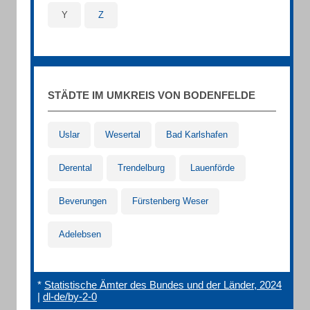
Y
Z
STÄDTE IM UMKREIS VON BODENFELDE
Uslar
Wesertal
Bad Karlshafen
Derental
Trendelburg
Lauenförde
Beverungen
Fürstenberg Weser
Adelebsen
*
Statistische Ämter des Bundes und der Länder, 2024
|
dl-de/by-2-0