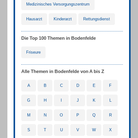
Medizinisches Versorgungszentrum
Hausarzt
Kinderarzt
Rettungsdienst
Die Top 100 Themen in Bodenfelde
Friseure
Alle Themen in Bodenfelde von A bis Z
A
B
C
D
E
F
G
H
I
J
K
L
M
N
O
P
Q
R
S
T
U
V
W
X