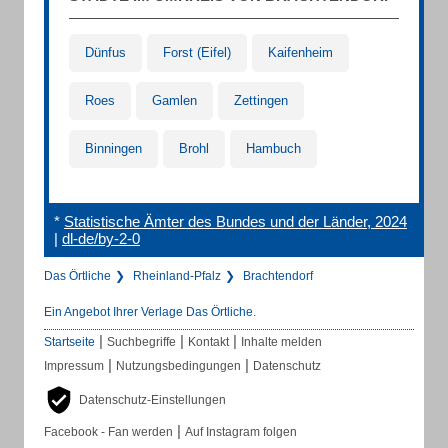
Dünfus
Forst (Eifel)
Kaifenheim
Roes
Gamlen
Zettingen
Binningen
Brohl
Hambuch
*
Statistische Ämter des Bundes und der Länder, 2024
|
dl-de/by-2-0
Das Örtliche
Rheinland-Pfalz
Brachtendorf
Ein Angebot Ihrer Verlage Das Örtliche.
|
|
|
Startseite
Suchbegriffe
Kontakt
Inhalte melden
|
|
Impressum
Nutzungsbedingungen
Datenschutz
Datenschutz-Einstellungen
|
Facebook - Fan werden
Auf Instagram folgen