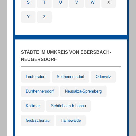
S
T
U
V
W
X
Y
Z
STÄDTE IM UMKREIS VON EBERSBACH-
NEUGERSDORF
Leutersdorf
Seifhennersdorf
Oderwitz
Dürrhennersdorf
Neusalza-Spremberg
Kottmar
Schönbach b Löbau
Großschönau
Hainewalde