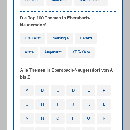
Die Top 100 Themen in Ebersbach-
Neugersdorf
HNO Arzt
Radiologie
Tierarzt
Ärzte
Augenarzt
KDR-Kälte
Alle Themen in Ebersbach-Neugersdorf von A
bis Z
A
B
C
D
E
F
G
H
I
J
K
L
M
N
O
P
Q
R