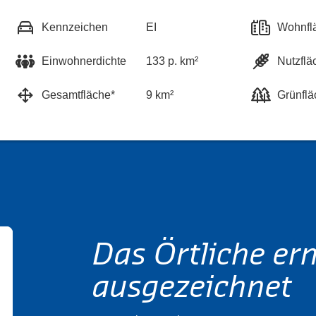
Kennzeichen
EI
Wohnfl
Einwohnerdichte
133 p. km²
Nutzflä
Gesamtfläche*
9 km²
Grünflä
Das Örtliche er
ausgezeichnet