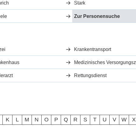
rich
Stark
iele
Zur Personensuche
zei
Krankentransport
nkenhaus
erarzt
Rettungsdienst
K
L
M
N
O
P
Q
R
S
T
U
V
W
X