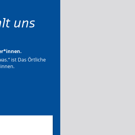
lt uns
ter*innen.
as.“ ist Das Örtliche
*innen.