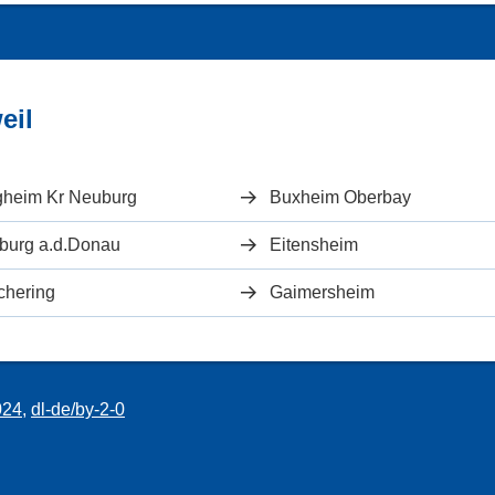
eil
gheim Kr Neuburg
Buxheim Oberbay
burg a.d.Donau
Eitensheim
chering
Gaimersheim
024
,
dl-de/by-2-0