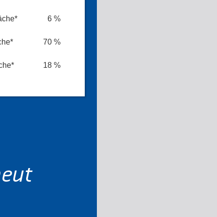
äche*
6 %
che*
70 %
che*
18 %
neut