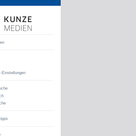
den
-Einstellungen
uche
ch
che
tipps
e