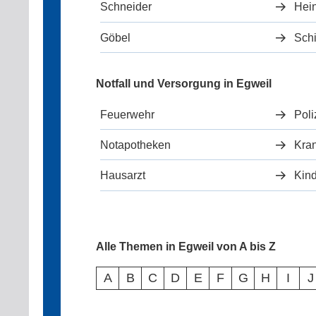
Schneider
Hein
Göbel
Sch
Notfall und Versorgung in Egweil
Feuerwehr
Poli
Notapotheken
Kra
Hausarzt
Kind
Alle Themen in Egweil von A bis Z
A
B
C
D
E
F
G
H
I
J