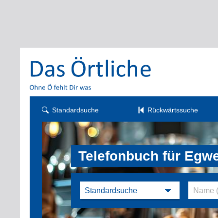
Standardsuche
Rückwärtssuche
Telefonbuch für Egwe