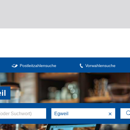
Postleitzahlensuche
Vorwahlensuche
il
×