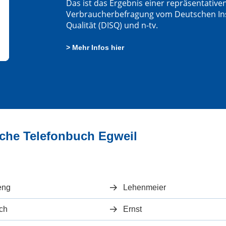
Das ist das Ergebnis einer repräsentative
Verbraucherbefragung vom Deutschen Insti
Qualität (DISQ) und n-tv.
> Mehr Infos hier
iche Telefonbuch Egweil
eng
Lehenmeier
sch
Ernst