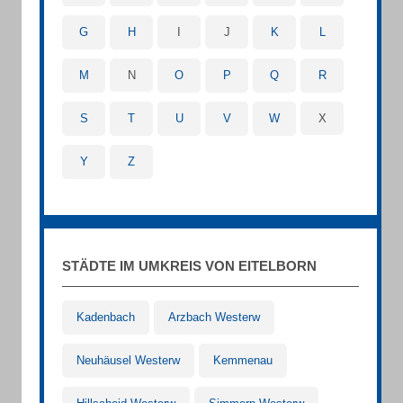
G
H
I
J
K
L
M
N
O
P
Q
R
S
T
U
V
W
X
Y
Z
STÄDTE IM UMKREIS VON EITELBORN
Kadenbach
Arzbach Westerw
Neuhäusel Westerw
Kemmenau