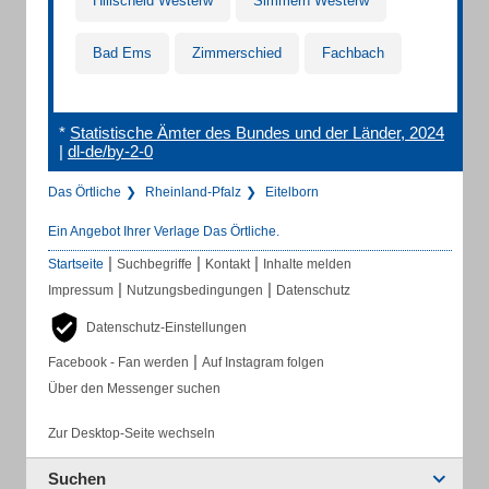
Hillscheid Westerw
Simmern Westerw
Bad Ems
Zimmerschied
Fachbach
*
Statistische Ämter des Bundes und der Länder, 2024
|
dl-de/by-2-0
Das Örtliche
Rheinland-Pfalz
Eitelborn
Ein Angebot Ihrer Verlage Das Örtliche.
|
|
|
Startseite
Suchbegriffe
Kontakt
Inhalte melden
|
|
Impressum
Nutzungsbedingungen
Datenschutz
Datenschutz-Einstellungen
|
Facebook - Fan werden
Auf Instagram folgen
Über den Messenger suchen
Zur Desktop-Seite wechseln
Suchen