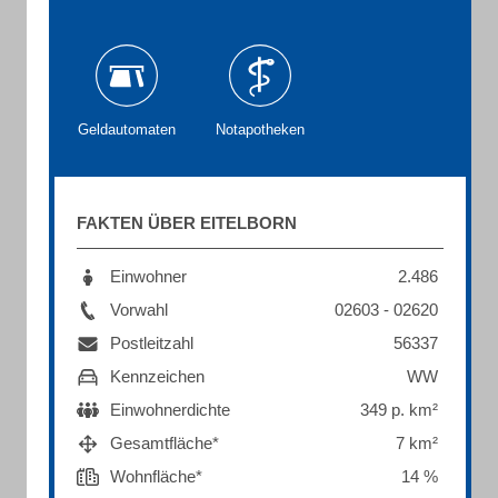
Geldautomaten
Notapotheken
FAKTEN ÜBER EITELBORN
Einwohner
2.486
Vorwahl
02603 - 02620
Postleitzahl
56337
Kennzeichen
WW
Einwohnerdichte
349 p. km²
Gesamtfläche*
7 km²
Wohnfläche*
14 %