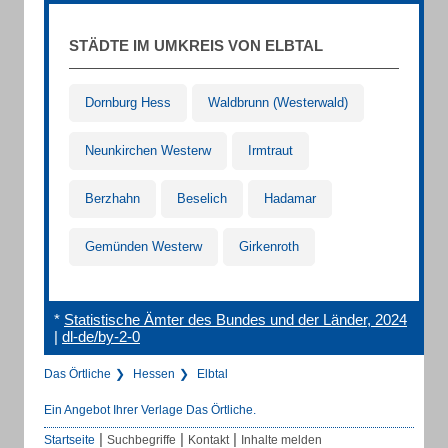
STÄDTE IM UMKREIS VON ELBTAL
Dornburg Hess
Waldbrunn (Westerwald)
Neunkirchen Westerw
Irmtraut
Berzhahn
Beselich
Hadamar
Gemünden Westerw
Girkenroth
*
Statistische Ämter des Bundes und der Länder, 2024
|
dl-de/by-2-0
Das Örtliche
Hessen
Elbtal
Ein Angebot Ihrer Verlage Das Örtliche.
|
|
|
Startseite
Suchbegriffe
Kontakt
Inhalte melden