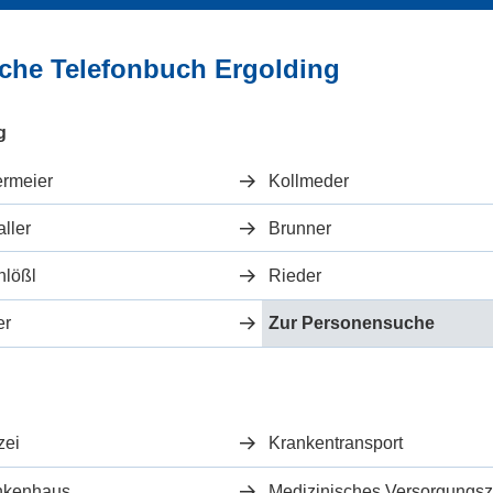
iche Telefonbuch Ergolding
g
ermeier
Kollmeder
ller
Brunner
hlößl
Rieder
er
Zur Personensuche
zei
Krankentransport
nkenhaus