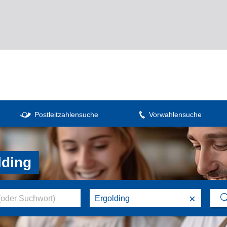
Postleitzahlensuche
Vorwahlensuche
lding
×