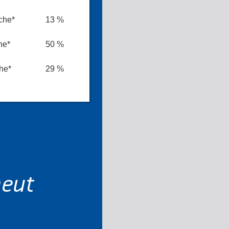
che*
13 %
he*
50 %
he*
29 %
neut