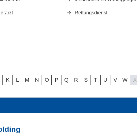
erarzt
Rettungsdienst
K
L
M
N
O
P
Q
R
S
T
U
V
W
X
olding