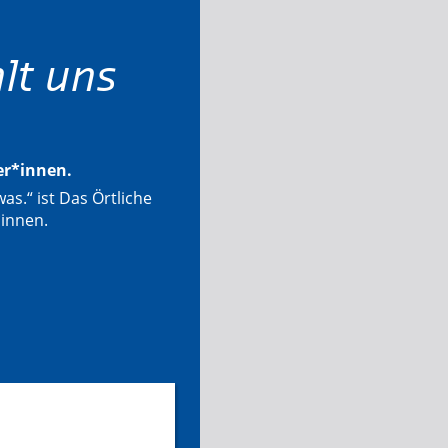
lt uns
ter*innen.
as.“ ist Das Örtliche
*innen.