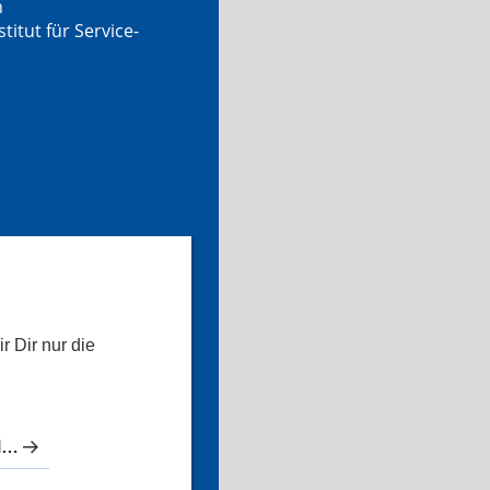
n
tut für Service-
r Dir nur die
Die besten Zahnärzte in Ergolding