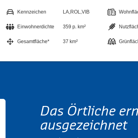
Kennzeichen
LA,ROL,VIB
Wohnflä
Einwohnerdichte
359 p. km²
Nutzfläc
Gesamtfläche*
37 km²
Grünfläc
Das Örtliche er
ausgezeichnet