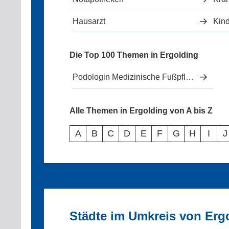
Hausarzt
Kind
Die Top 100 Themen in Ergolding
Podologin Medizinische Fußpflege
Alle Themen in Ergolding von A bis Z
A
B
C
D
E
F
G
H
I
J
Städte im Umkreis von Erg