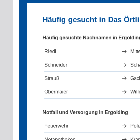
Häufig gesucht in Das Örtl
Häufig gesuchte Nachnamen in Ergoldin
Riedl
Mitt
Schneider
Scha
Strauß
Gsc
Obermaier
Will
Notfall und Versorgung in Ergolding
Feuerwehr
Poli
Notapotheken
Kra