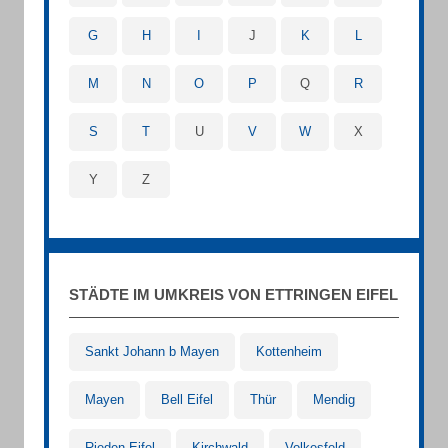
G
H
I
J
K
L
M
N
O
P
Q
R
S
T
U
V
W
X
Y
Z
STÄDTE IM UMKREIS VON ETTRINGEN EIFEL
Sankt Johann b Mayen
Kottenheim
Mayen
Bell Eifel
Thür
Mendig
Rieden Eifel
Kirchwald
Volkesfeld