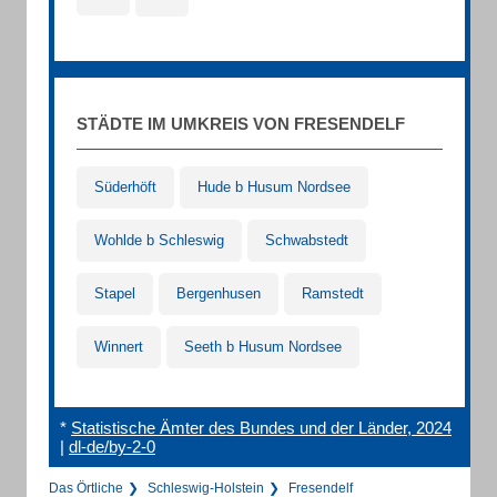
STÄDTE IM UMKREIS VON FRESENDELF
Süderhöft
Hude b Husum Nordsee
Wohlde b Schleswig
Schwabstedt
Stapel
Bergenhusen
Ramstedt
Winnert
Seeth b Husum Nordsee
*
Statistische Ämter des Bundes und der Länder, 2024
|
dl-de/by-2-0
Das Örtliche
Schleswig-Holstein
Fresendelf