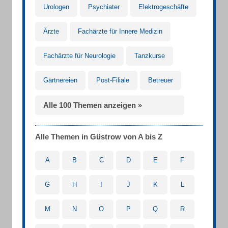
Urologen
Psychiater
Elektrogeschäfte
Ärzte
Fachärzte für Innere Medizin
Fachärzte für Neurologie
Tanzkurse
Gärtnereien
Post-Filiale
Betreuer
Alle 100 Themen anzeigen »
Alle Themen in Güstrow von A bis Z
A
B
C
D
E
F
G
H
I
J
K
L
M
N
O
P
Q
R