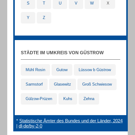
S
T
U
V
W
X
Y
Z
STÄDTE IM UMKREIS VON GÜSTROW
Mühl Rosin
Gutow
Lüssow b Güstrow
Sarmstorf
Glasewitz
Groß Schwiesow
Gülzow-Prüzen
Kuhs
Zehna
*
Statistische Ämter des Bundes und der Länder, 2024
|
dl-de/by-2-0