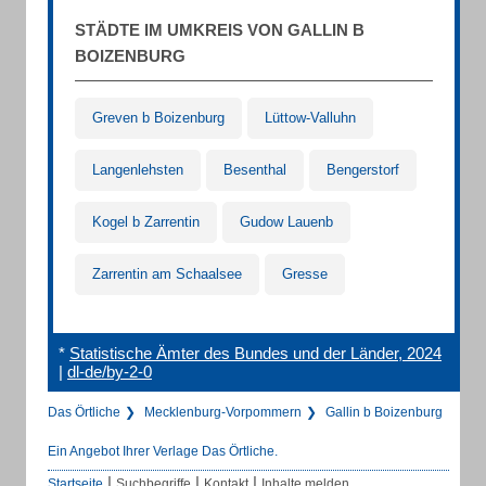
STÄDTE IM UMKREIS VON GALLIN B
BOIZENBURG
Greven b Boizenburg
Lüttow-Valluhn
Langenlehsten
Besenthal
Bengerstorf
Kogel b Zarrentin
Gudow Lauenb
Zarrentin am Schaalsee
Gresse
*
Statistische Ämter des Bundes und der Länder, 2024
|
dl-de/by-2-0
Das Örtliche
Mecklenburg-Vorpommern
Gallin b Boizenburg
Ein Angebot Ihrer Verlage Das Örtliche.
|
|
|
Startseite
Suchbegriffe
Kontakt
Inhalte melden