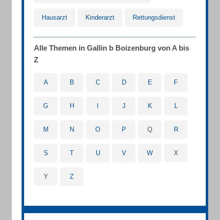
Hausarzt
Kinderarzt
Rettungsdienst
Alle Themen in Gallin b Boizenburg von A bis
Z
A
B
C
D
E
F
G
H
I
J
K
L
M
N
O
P
Q
R
S
T
U
V
W
X
Y
Z