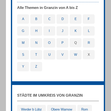
Alle Themen in Granzin von A bis Z
A
B
C
D
E
F
G
H
I
J
K
L
M
N
O
P
Q
R
S
T
U
V
W
X
Y
Z
STÄDTE IM UMKREIS VON GRANZIN
Werder b Lübz
Obere Warnow
Rom