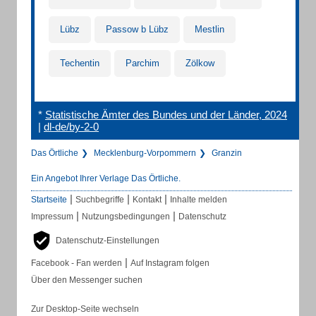
Lübz
Passow b Lübz
Mestlin
Techentin
Parchim
Zölkow
*
Statistische Ämter des Bundes und der Länder, 2024
|
dl-de/by-2-0
Das Örtliche
Mecklenburg-Vorpommern
Granzin
Ein Angebot Ihrer Verlage Das Örtliche.
|
|
|
Startseite
Suchbegriffe
Kontakt
Inhalte melden
|
|
Impressum
Nutzungsbedingungen
Datenschutz
Datenschutz-Einstellungen
|
Facebook - Fan werden
Auf Instagram folgen
Über den Messenger suchen
Zur Desktop-Seite wechseln