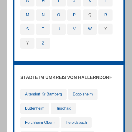
G
H
I
J
K
L
M
N
O
P
Q
R
S
T
U
V
W
X
Y
Z
STÄDTE IM UMKREIS VON HALLERNDORF
Altendorf Kr Bamberg
Eggolsheim
Buttenheim
Hirschaid
Forchheim Oberfr
Heroldsbach