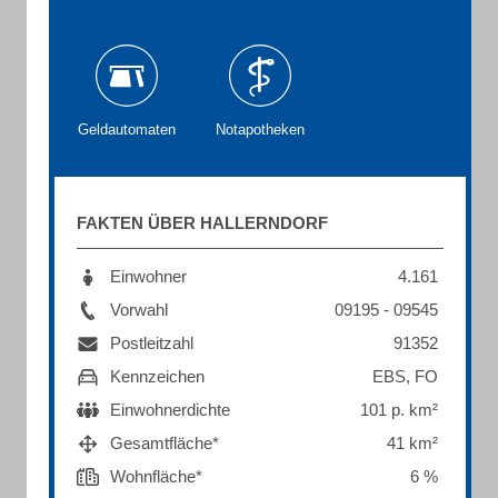
Geldautomaten
Notapotheken
FAKTEN ÜBER HALLERNDORF
Einwohner
4.161
Vorwahl
09195 - 09545
Postleitzahl
91352
Kennzeichen
EBS, FO
Einwohnerdichte
101 p. km²
Gesamtfläche*
41 km²
Wohnfläche*
6 %