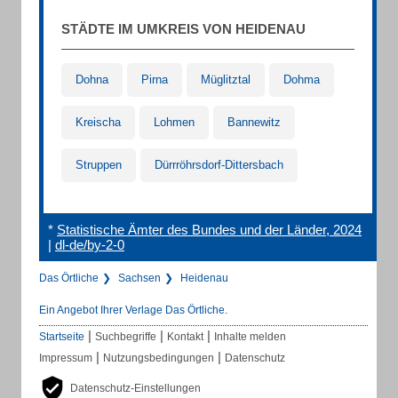
STÄDTE IM UMKREIS VON HEIDENAU
Dohna
Pirna
Müglitztal
Dohma
Kreischa
Lohmen
Bannewitz
Struppen
Dürrröhrsdorf-Dittersbach
*
Statistische Ämter des Bundes und der Länder, 2024
|
dl-de/by-2-0
Das Örtliche
Sachsen
Heidenau
Ein Angebot Ihrer Verlage Das Örtliche.
|
|
|
Startseite
Suchbegriffe
Kontakt
Inhalte melden
|
|
Impressum
Nutzungsbedingungen
Datenschutz
Datenschutz-Einstellungen