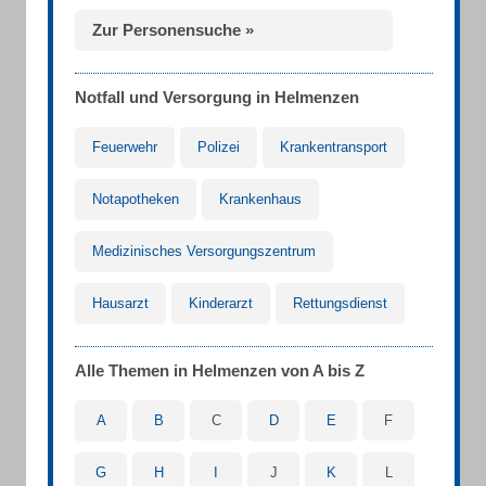
Zur Personensuche »
Notfall und Versorgung in Helmenzen
Feuerwehr
Polizei
Krankentransport
Notapotheken
Krankenhaus
Medizinisches Versorgungszentrum
Hausarzt
Kinderarzt
Rettungsdienst
Alle Themen in Helmenzen von A bis Z
A
B
C
D
E
F
G
H
I
J
K
L