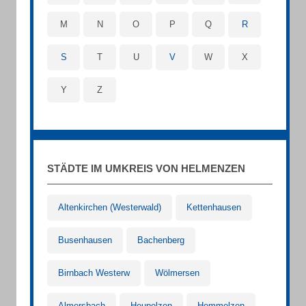
M
N
O
P
Q
R
S
T
U
V
W
X
Y
Z
STÄDTE IM UMKREIS VON HELMENZEN
Altenkirchen (Westerwald)
Kettenhausen
Busenhausen
Bachenberg
Birnbach Westerw
Wölmersen
Almersbach
Heupelzen
Hemmelzen