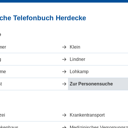
liche Telefonbuch Herdecke
e
mer
Klein
g
Lindner
hme
Lohkamp
t
Zur Personensuche
zei
Krankentransport
nkenhaus