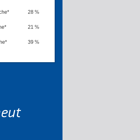
che*
28 %
he*
21 %
he*
39 %
neut