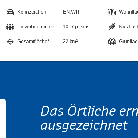
Kennzeichen
EN,WIT
Wohnflä
Einwohnerdichte
1017 p. km²
Nutzfläc
Gesamtfläche*
22 km²
Grünfläc
Das Örtliche er
ausgezeichnet