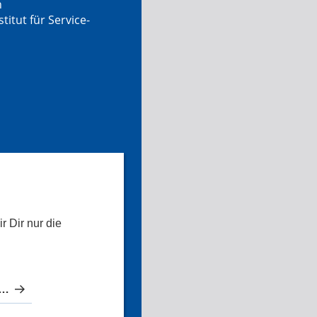
n
tut für Service-
r Dir nur die
sten Zahnärzte in Herdecke