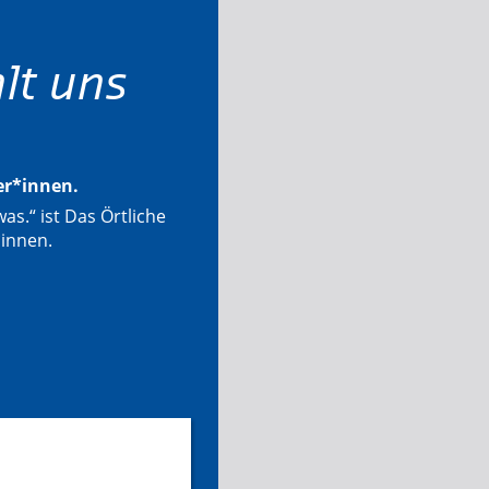
lt uns
ter*innen.
as.“ ist Das Örtliche
*innen.