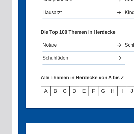
Hausarzt
Kind
Die Top 100 Themen in Herdecke
Notare
Schl
Schuhläden
Alle Themen in Herdecke von A bis Z
A
B
C
D
E
F
G
H
I
J