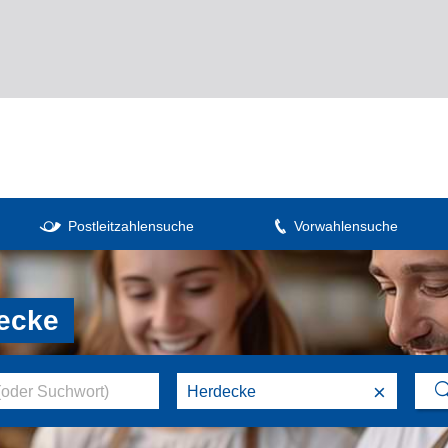
Postleitzahlensuche
Vorwahlensuche
decke
×