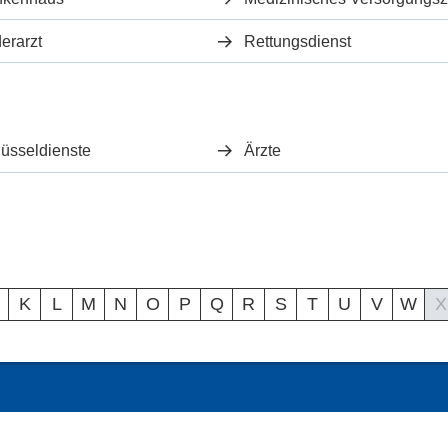
erarzt
Rettungsdienst
üsseldienste
Ärzte
K
L
M
N
O
P
Q
R
S
T
U
V
W
X