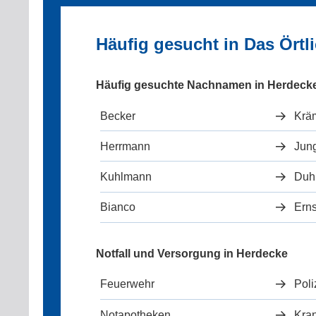
Häufig gesucht in Das Ört
Häufig gesuchte Nachnamen in Herdeck
Becker
Krä
Herrmann
Jun
Kuhlmann
Du
Bianco
Erns
Notfall und Versorgung in Herdecke
Feuerwehr
Poli
Notapotheken
Kra