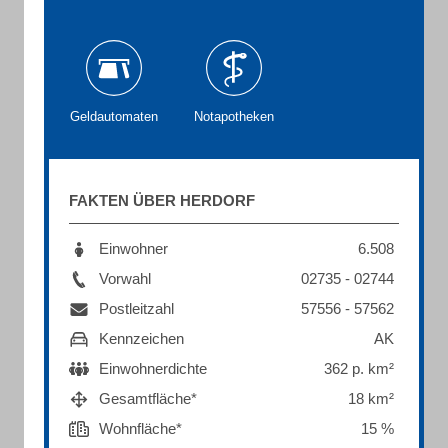
Geldautomaten
Notapotheken
FAKTEN ÜBER HERDORF
Einwohner
6.508
Vorwahl
02735 - 02744
Postleitzahl
57556 - 57562
Kennzeichen
AK
Einwohnerdichte
362 p. km²
Gesamtfläche*
18 km²
Wohnfläche*
15 %