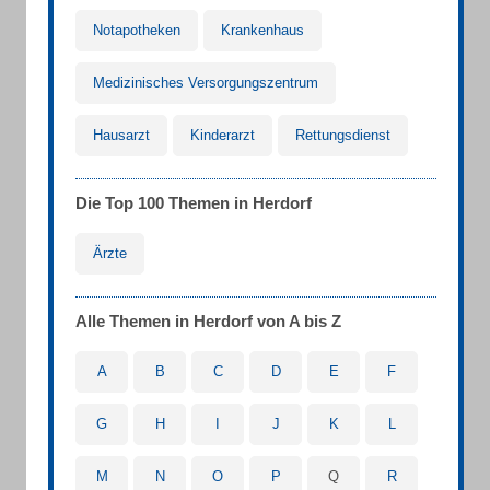
Notapotheken
Krankenhaus
Medizinisches Versorgungszentrum
Hausarzt
Kinderarzt
Rettungsdienst
Die Top 100 Themen in Herdorf
Ärzte
Alle Themen in Herdorf von A bis Z
A
B
C
D
E
F
G
H
I
J
K
L
M
N
O
P
Q
R