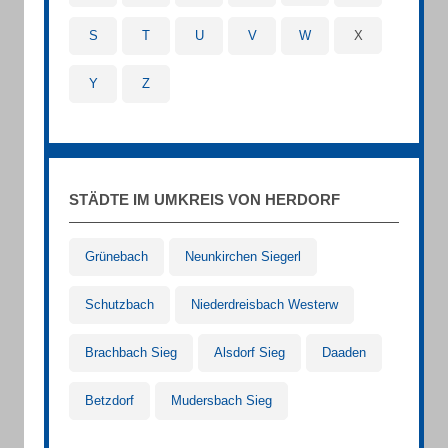
S
T
U
V
W
X
Y
Z
STÄDTE IM UMKREIS VON HERDORF
Grünebach
Neunkirchen Siegerl
Schutzbach
Niederdreisbach Westerw
Brachbach Sieg
Alsdorf Sieg
Daaden
Betzdorf
Mudersbach Sieg