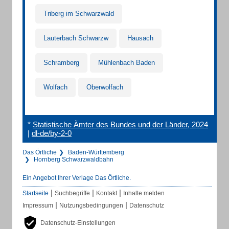
Triberg im Schwarzwald
Lauterbach Schwarzw
Hausach
Schramberg
Mühlenbach Baden
Wolfach
Oberwolfach
*
Statistische Ämter des Bundes und der Länder, 2024
|
dl-de/by-2-0
Das Örtliche
Baden-Württemberg
Hornberg Schwarzwaldbahn
Ein Angebot Ihrer Verlage Das Örtliche.
|
|
|
Startseite
Suchbegriffe
Kontakt
Inhalte melden
|
|
Impressum
Nutzungsbedingungen
Datenschutz
Datenschutz-Einstellungen