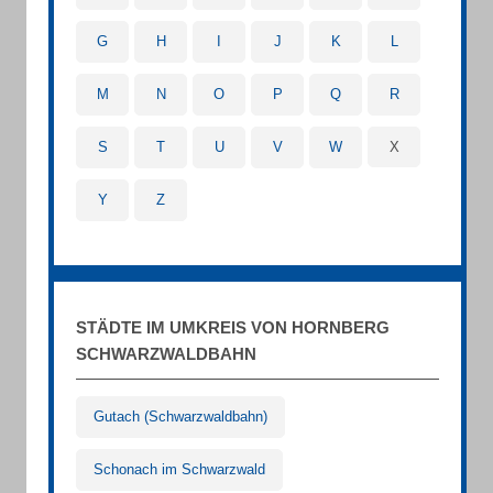
G
H
I
J
K
L
M
N
O
P
Q
R
S
T
U
V
W
X
Y
Z
STÄDTE IM UMKREIS VON HORNBERG
SCHWARZWALDBAHN
Gutach (Schwarzwaldbahn)
Schonach im Schwarzwald