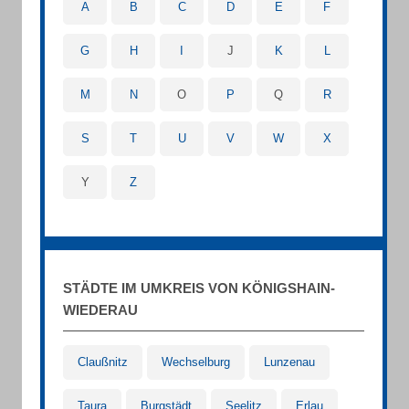
A
B
C
D
E
F
G
H
I
J
K
L
M
N
O
P
Q
R
S
T
U
V
W
X
Y
Z
STÄDTE IM UMKREIS VON KÖNIGSHAIN-
WIEDERAU
Claußnitz
Wechselburg
Lunzenau
Taura
Burgstädt
Seelitz
Erlau