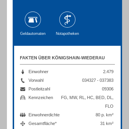
Geldautomaten
Notapotheken
FAKTEN ÜBER KÖNIGSHAIN-WIEDERAU
Einwohner
2.479
Vorwahl
034327 - 037383
Postleitzahl
09306
Kennzeichen
FG, MW, RL, HC, BED, DL,
FLO
Einwohnerdichte
80 p. km²
Gesamtfläche*
31 km²