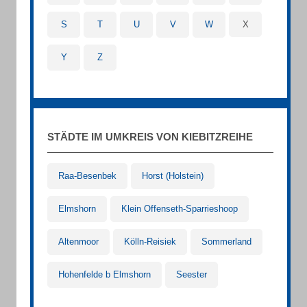
S
T
U
V
W
X
Y
Z
STÄDTE IM UMKREIS VON KIEBITZREIHE
Raa-Besenbek
Horst (Holstein)
Elmshorn
Klein Offenseth-Sparrieshoop
Altenmoor
Kölln-Reisiek
Sommerland
Hohenfelde b Elmshorn
Seester