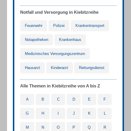
Notfall und Versorgung in Kiebitzreihe
Feuerwehr
Polizei
Krankentransport
Notapotheken
Krankenhaus
Medizinisches Versorgungszentrum
Hausarzt
Kinderarzt
Rettungsdienst
Alle Themen in Kiebitzreihe von A bis Z
A
B
C
D
E
F
G
H
I
J
K
L
M
N
O
P
Q
R