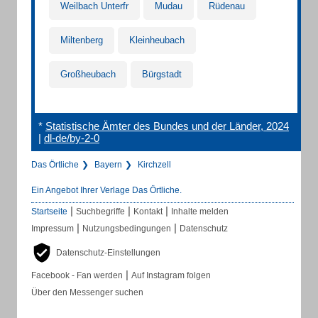
Weilbach Unterfr
Mudau
Rüdenau
Miltenberg
Kleinheubach
Großheubach
Bürgstadt
*
Statistische Ämter des Bundes und der Länder, 2024
|
dl-de/by-2-0
Das Örtliche
Bayern
Kirchzell
Ein Angebot Ihrer Verlage Das Örtliche.
|
|
|
Startseite
Suchbegriffe
Kontakt
Inhalte melden
|
|
Impressum
Nutzungsbedingungen
Datenschutz
Datenschutz-Einstellungen
|
Facebook - Fan werden
Auf Instagram folgen
Über den Messenger suchen