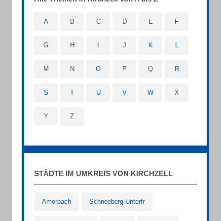
A
B
C
D
E
F
G
H
I
J
K
L
M
N
O
P
Q
R
S
T
U
V
W
X
Y
Z
STÄDTE IM UMKREIS VON KIRCHZELL
Amorbach
Schneeberg Unterfr