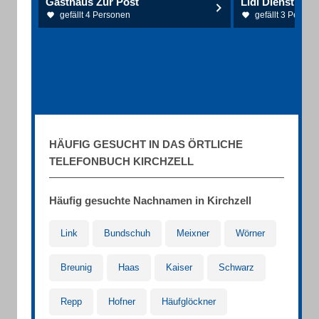
Gasthaus Zur Post
gefällt 4 Personen
gefällt 3 Person
HÄUFIG GESUCHT IN DAS ÖRTLICHE
TELEFONBUCH KIRCHZELL
Häufig gesuchte Nachnamen in Kirchzell
Link
Bundschuh
Meixner
Wörner
Breunig
Haas
Kaiser
Schwarz
Repp
Hofner
Häufglöckner