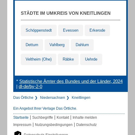
STÄDTE IM UMKREIS VON KNEITLINGEN
Schöppenstedt
Evessen
Erkerode
Dettum
Vahlberg
Dahlum
Veltheim (Ohe)
Räbke
Uehrde
*
Statistische Ämter des Bundes und der Länder, 2024
|
dl-de/by-2-0
Das Örtliche
Niedersachsen
Kneitlingen
Ein Angebot Ihrer Verlage Das Örtliche.
|
|
|
Startseite
Suchbegriffe
Kontakt
Inhalte melden
|
|
Impressum
Nutzungsbedingungen
Datenschutz