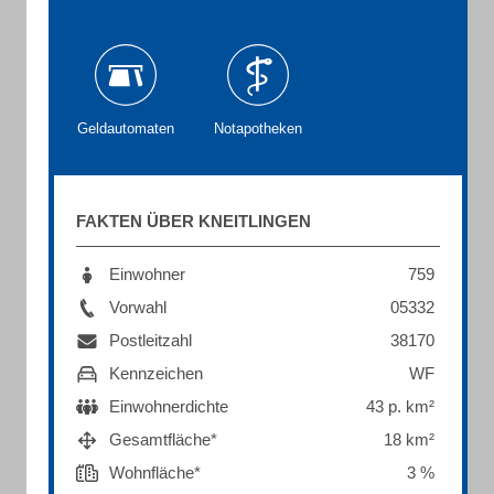
Geldautomaten
Notapotheken
FAKTEN ÜBER KNEITLINGEN
Einwohner
759
Vorwahl
05332
Postleitzahl
38170
Kennzeichen
WF
Einwohnerdichte
43 p. km²
Gesamtfläche*
18 km²
Wohnfläche*
3 %