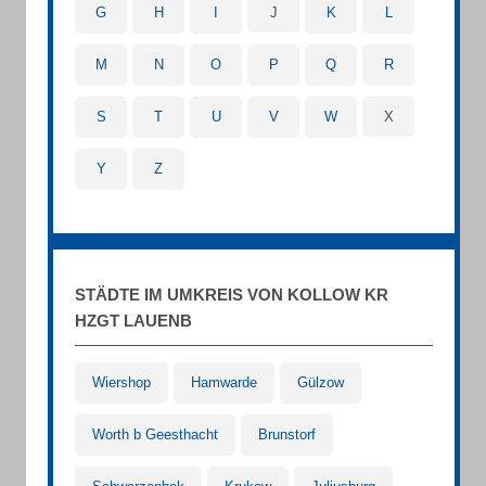
G
H
I
J
K
L
M
N
O
P
Q
R
S
T
U
V
W
X
Y
Z
STÄDTE IM UMKREIS VON KOLLOW KR
HZGT LAUENB
Wiershop
Hamwarde
Gülzow
Worth b Geesthacht
Brunstorf