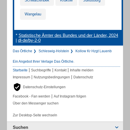
Schwarzenbek
Krukow
Juliusburg
Wangelau
*
Statistische Ämter des Bundes und der Länder, 2024
|
dl-de/by-2-0
Das Örtliche
Schleswig-Holstein
Kollow Kr Hzgt Lauenb
Ein Angebot Ihrer Verlage Das Örtliche.
|
|
|
Startseite
Suchbegriffe
Kontakt
Inhalte melden
|
|
Impressum
Nutzungsbedingungen
Datenschutz
Datenschutz-Einstellungen
|
Facebook - Fan werden
Auf Instagram folgen
Über den Messenger suchen
Zur Desktop-Seite wechseln
Suchen