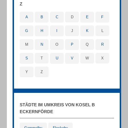
Z
A
B
C
D
E
F
G
H
I
J
K
L
M
N
O
P
Q
R
S
T
U
V
W
X
Y
Z
STÄDTE IM UMKREIS VON KOSEL B
ECKERNFÖRDE
Gammelby
Fleckeby