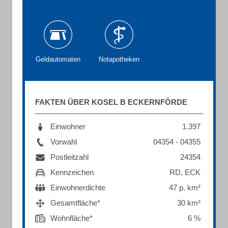
Geldautomaten
Notapotheken
FAKTEN ÜBER KOSEL B ECKERNFÖRDE
Einwohner
1.397
Vorwahl
04354 - 04355
Postleitzahl
24354
Kennzeichen
RD, ECK
Einwohnerdichte
47 p. km²
Gesamtfläche*
30 km²
Wohnfläche*
6 %