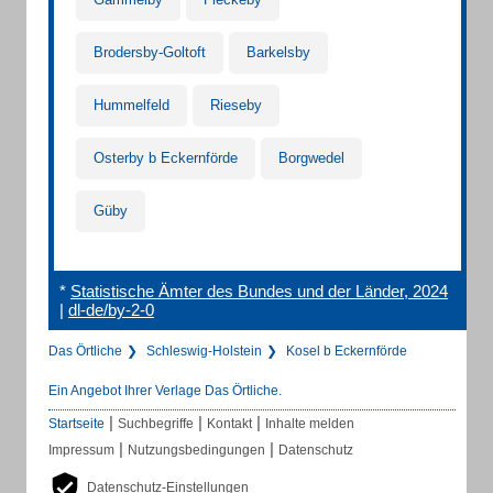
Brodersby-Goltoft
Barkelsby
Hummelfeld
Rieseby
Osterby b Eckernförde
Borgwedel
Güby
*
Statistische Ämter des Bundes und der Länder, 2024
|
dl-de/by-2-0
Das Örtliche
Schleswig-Holstein
Kosel b Eckernförde
Ein Angebot Ihrer Verlage Das Örtliche.
|
|
|
Startseite
Suchbegriffe
Kontakt
Inhalte melden
|
|
Impressum
Nutzungsbedingungen
Datenschutz
Datenschutz-Einstellungen