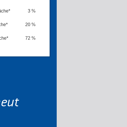
äche*
3 %
che*
20 %
che*
72 %
neut