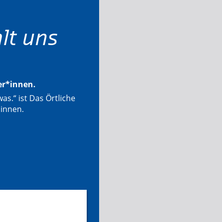
lt uns
ter*innen.
as.“ ist Das Örtliche
*innen.