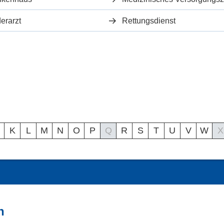
erarzt
Rettungsdienst
K
L
M
N
O
P
Q
R
S
T
U
V
W
X
n