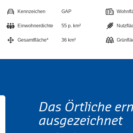
Kennzeichen
GAP
Wohnfl
Einwohnerdichte
55 p. km²
Nutzflä
Gesamtfläche*
36 km²
Grünflä
Das Örtliche er
ausgezeichnet