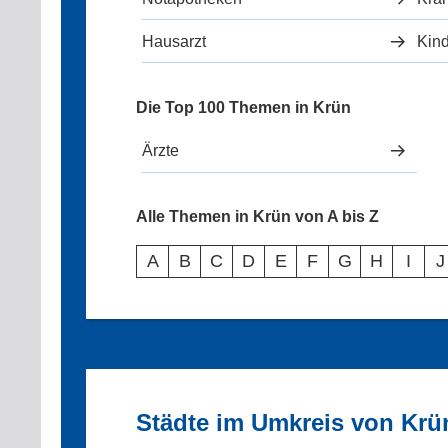
Hausarzt
Kind
Die Top 100 Themen in Krün
Ärzte
Alle Themen in Krün von A bis Z
A
B
C
D
E
F
G
H
I
J
Städte im Umkreis von Krü