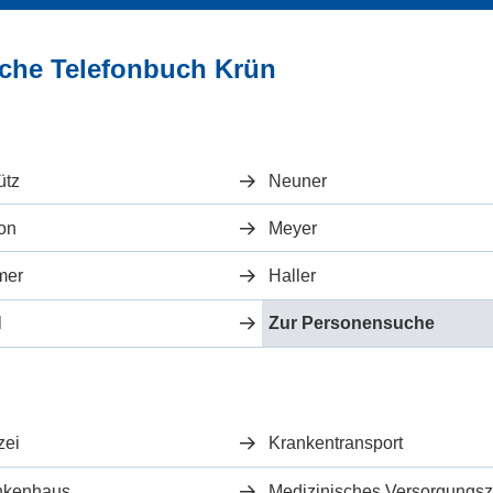
iche Telefonbuch Krün
ütz
Neuner
on
Meyer
mer
Haller
l
Zur Personensuche
zei
Krankentransport
nkenhaus