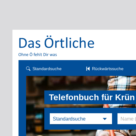
Standardsuche
Rückwärtssuche
Telefonbuch für Krün