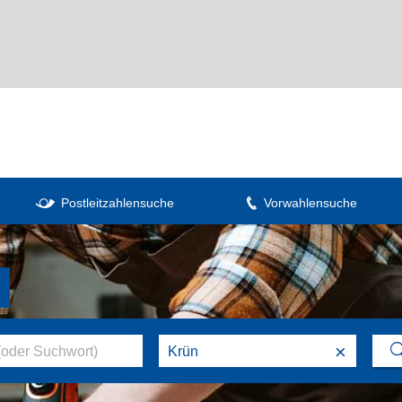
Postleitzahlensuche
Vorwahlensuche
×