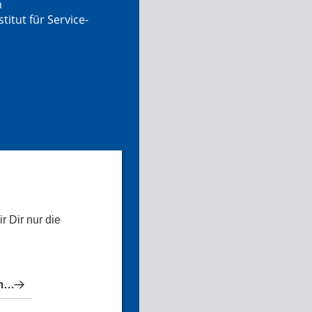
n
tut für Service-
r Dir nur die
Die besten Anbieter für Automobile in Krün