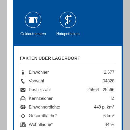
Geldautomaten
Notapotheken
FAKTEN ÜBER LÄGERDORF
Einwohner
2.677
Vorwahl
04828
Postleitzahl
25564 - 25566
Kennzeichen
IZ
Einwohnerdichte
449 p. km²
Gesamtfläche*
6 km²
Wohnfläche*
44 %