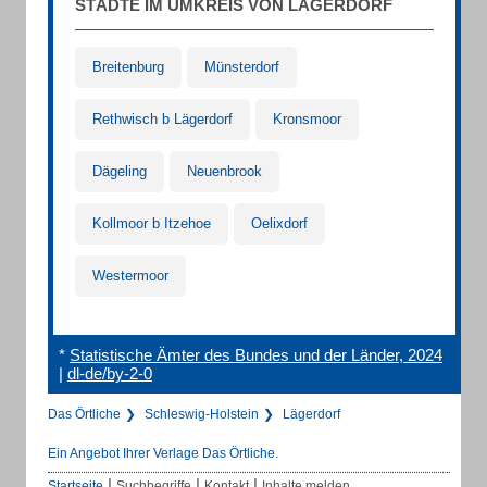
STÄDTE IM UMKREIS VON LÄGERDORF
Breitenburg
Münsterdorf
Rethwisch b Lägerdorf
Kronsmoor
Dägeling
Neuenbrook
Kollmoor b Itzehoe
Oelixdorf
Westermoor
*
Statistische Ämter des Bundes und der Länder, 2024
|
dl-de/by-2-0
Das Örtliche
Schleswig-Holstein
Lägerdorf
Ein Angebot Ihrer Verlage Das Örtliche.
|
|
|
Startseite
Suchbegriffe
Kontakt
Inhalte melden