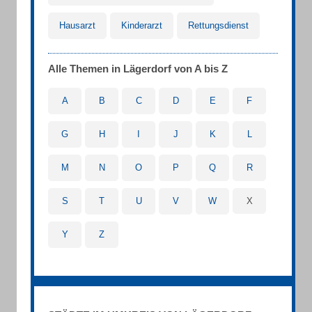
Hausarzt
Kinderarzt
Rettungsdienst
Alle Themen in Lägerdorf von A bis Z
A
B
C
D
E
F
G
H
I
J
K
L
M
N
O
P
Q
R
S
T
U
V
W
X
Y
Z