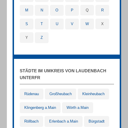
M
N
O
P
Q
R
S
T
U
V
W
X
Y
Z
STÄDTE IM UMKREIS VON LAUDENBACH
UNTERFR
Rüdenau
Großheubach
Kleinheubach
Klingenberg a.Main
Wörth a.Main
Röllbach
Erlenbach a.Main
Bürgstadt