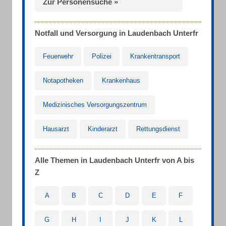
Zur Personensuche »
Notfall und Versorgung in Laudenbach Unterfr
Feuerwehr
Polizei
Krankentransport
Notapotheken
Krankenhaus
Medizinisches Versorgungszentrum
Hausarzt
Kinderarzt
Rettungsdienst
Alle Themen in Laudenbach Unterfr von A bis
Z
A
B
C
D
E
F
G
H
I
J
K
L