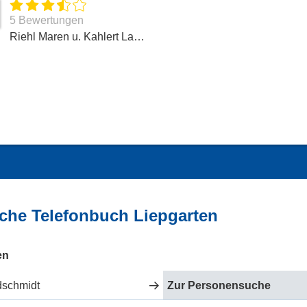
5 Bewertungen
Riehl Maren u. Kahlert Lars Praktische Tierärzte
iche Telefonbuch Liepgarten
en
dschmidt
Zur Personensuche