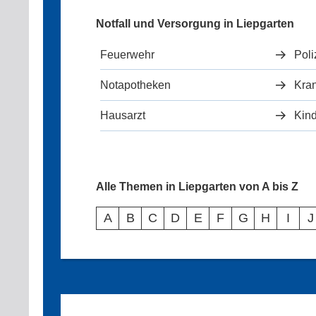
Notfall und Versorgung in Liepgarten
Feuerwehr
Poli
Notapotheken
Kra
Hausarzt
Kind
Alle Themen in Liepgarten von A bis Z
A
B
C
D
E
F
G
H
I
J