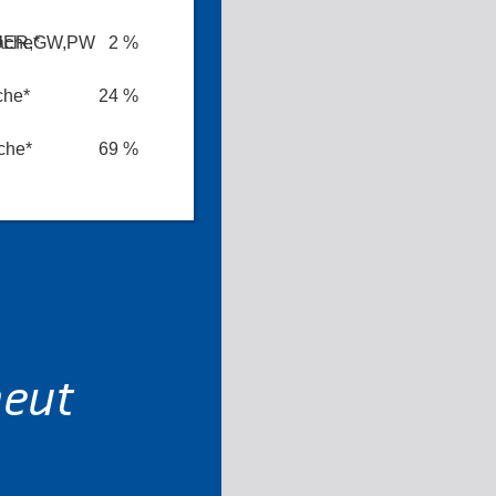
UER,GW,PW
äche*
2 %
che*
24 %
che*
69 %
neut