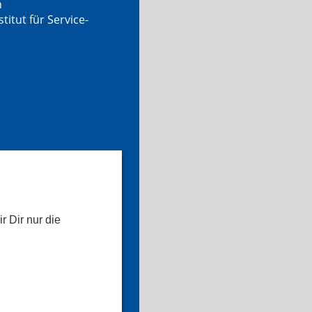
n
tut für Service-
r Dir nur die