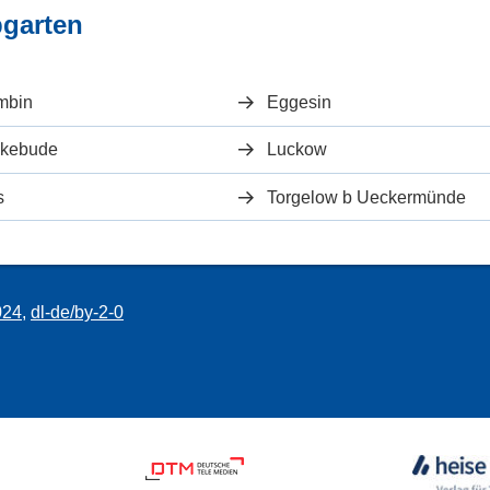
pgarten
mbin
Eggesin
kebude
Luckow
s
Torgelow b Ueckermünde
024
,
dl-de/by-2-0