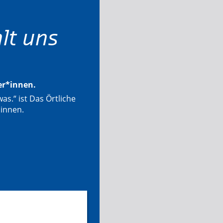
lt uns
ter*innen.
as.“ ist Das Örtliche
*innen.