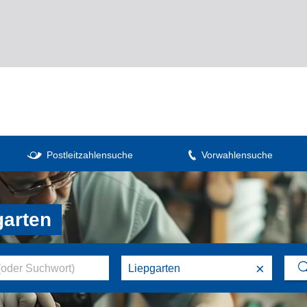
Postleitzahlensuche
Vorwahlensuche
garten
×