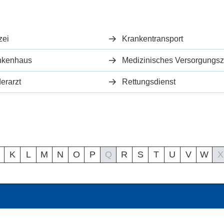
zei
Krankentransport
nkenhaus
erarzt
Rettungsdienst
K
L
M
N
O
P
Q
R
S
T
U
V
W
X