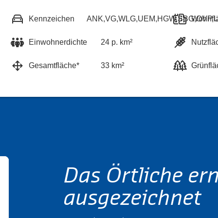
Kennzeichen
ANK,VG,WLG,UEM,HGW,SBG,OVP,
Wohnfl
Einwohnerdichte
24 p. km²
Nutzflä
Gesamtfläche*
33 km²
Grünflä
Das Örtliche er
ausgezeichnet