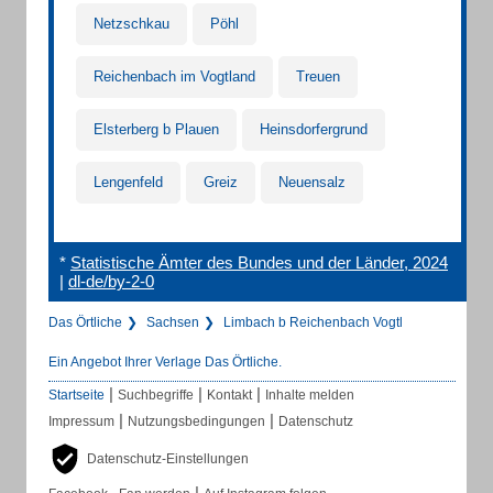
Netzschkau
Pöhl
Reichenbach im Vogtland
Treuen
Elsterberg b Plauen
Heinsdorfergrund
Lengenfeld
Greiz
Neuensalz
*
Statistische Ämter des Bundes und der Länder, 2024
|
dl-de/by-2-0
Das Örtliche
Sachsen
Limbach b Reichenbach Vogtl
Ein Angebot Ihrer Verlage Das Örtliche.
|
|
|
Startseite
Suchbegriffe
Kontakt
Inhalte melden
|
|
Impressum
Nutzungsbedingungen
Datenschutz
Datenschutz-Einstellungen
|