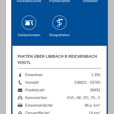
Rückwärtssuche
Postleitzahlen
Vorwahlen
Geldautomaten
Notapotheken
FAKTEN ÜBER LIMBACH B REICHENBACH
VOGTL
Einwohner
1.393
Vorwahl
036621 - 03765
Postleitzahl
08491
Kennzeichen
OVL, AE, RC, PL, V
Einwohnerdichte
98 p. km²
Gesamtfläche*
14 km²