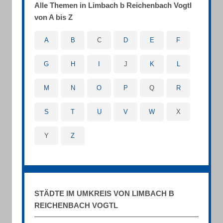
Alle Themen in Limbach b Reichenbach Vogtl
von A bis Z
A
B
C
D
E
F
G
H
I
J
K
L
M
N
O
P
Q
R
S
T
U
V
W
X
Y
Z
STÄDTE IM UMKREIS VON LIMBACH B
REICHENBACH VOGTL