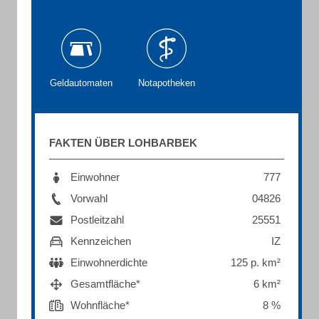
Geldautomaten
Notapotheken
FAKTEN ÜBER LOHBARBEK
Einwohner
777
Vorwahl
04826
Postleitzahl
25551
Kennzeichen
IZ
Einwohnerdichte
125 p. km²
Gesamtfläche*
6 km²
Wohnfläche*
8 %