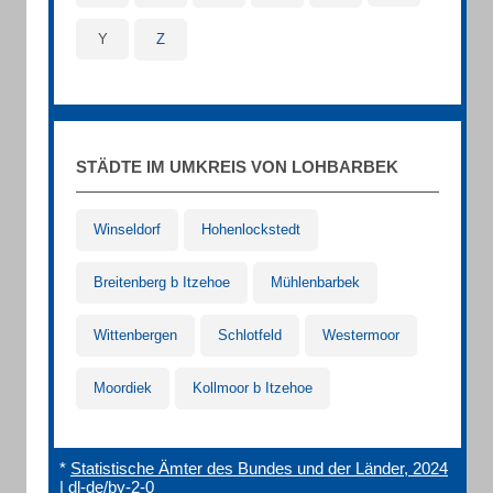
Y
Z
STÄDTE IM UMKREIS VON LOHBARBEK
Winseldorf
Hohenlockstedt
Breitenberg b Itzehoe
Mühlenbarbek
Wittenbergen
Schlotfeld
Westermoor
Moordiek
Kollmoor b Itzehoe
*
Statistische Ämter des Bundes und der Länder, 2024
|
dl-de/by-2-0