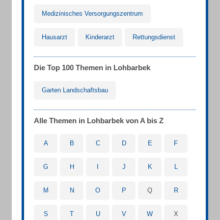
Medizinisches Versorgungszentrum
Hausarzt
Kinderarzt
Rettungsdienst
Die Top 100 Themen in Lohbarbek
Garten Landschaftsbau
Alle Themen in Lohbarbek von A bis Z
A
B
C
D
E
F
G
H
I
J
K
L
M
N
O
P
Q
R
S
T
U
V
W
X