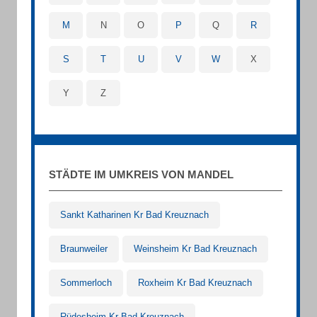
M
N
O
P
Q
R
S
T
U
V
W
X
Y
Z
STÄDTE IM UMKREIS VON MANDEL
Sankt Katharinen Kr Bad Kreuznach
Braunweiler
Weinsheim Kr Bad Kreuznach
Sommerloch
Roxheim Kr Bad Kreuznach
Rüdesheim Kr Bad Kreuznach