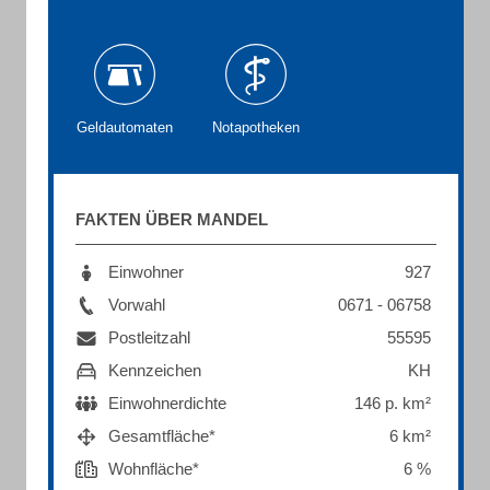
Geldautomaten
Notapotheken
FAKTEN ÜBER MANDEL
Einwohner
927
Vorwahl
0671 - 06758
Postleitzahl
55595
Kennzeichen
KH
Einwohnerdichte
146 p. km²
Gesamtfläche*
6 km²
Wohnfläche*
6 %