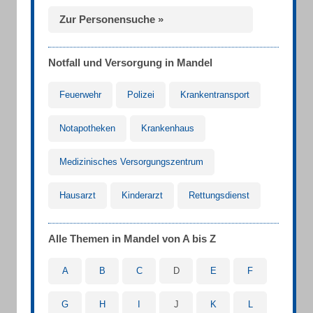
Zur Personensuche »
Notfall und Versorgung in Mandel
Feuerwehr
Polizei
Krankentransport
Notapotheken
Krankenhaus
Medizinisches Versorgungszentrum
Hausarzt
Kinderarzt
Rettungsdienst
Alle Themen in Mandel von A bis Z
A
B
C
D
E
F
G
H
I
J
K
L