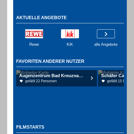
AKTUELLE ANGEBOTE
Rewe
KiK
alle Angebote
FAVORITEN ANDERER NUTZER
Augenzentrum Bad Kreuznach (Dres.med. T.Vinals, L.Piroth-Vinals, K. Schöpfer)
gefällt 22 Personen
gefällt 15 Perso
FILMSTARTS