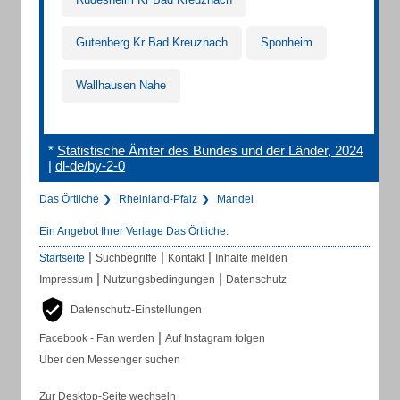
Gutenberg Kr Bad Kreuznach
Sponheim
Wallhausen Nahe
*
Statistische Ämter des Bundes und der Länder, 2024
|
dl-de/by-2-0
Das Örtliche
Rheinland-Pfalz
Mandel
Ein Angebot Ihrer Verlage Das Örtliche.
|
|
|
Startseite
Suchbegriffe
Kontakt
Inhalte melden
|
|
Impressum
Nutzungsbedingungen
Datenschutz
Datenschutz-Einstellungen
|
Facebook - Fan werden
Auf Instagram folgen
Über den Messenger suchen
Zur Desktop-Seite wechseln