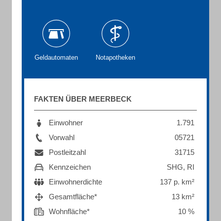
Geldautomaten
Notapotheken
FAKTEN ÜBER MEERBECK
Einwohner
1.791
Vorwahl
05721
Postleitzahl
31715
Kennzeichen
SHG, RI
Einwohnerdichte
137 p. km²
Gesamtfläche*
13 km²
Wohnfläche*
10 %