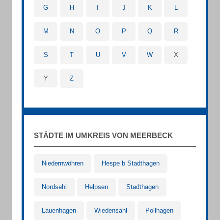
G
H
I
J
K
L
M
N
O
P
Q
R
S
T
U
V
W
X
Y
Z
STÄDTE IM UMKREIS VON MEERBECK
Niedernwöhren
Hespe b Stadthagen
Nordsehl
Helpsen
Stadthagen
Lauenhagen
Wiedensahl
Pollhagen