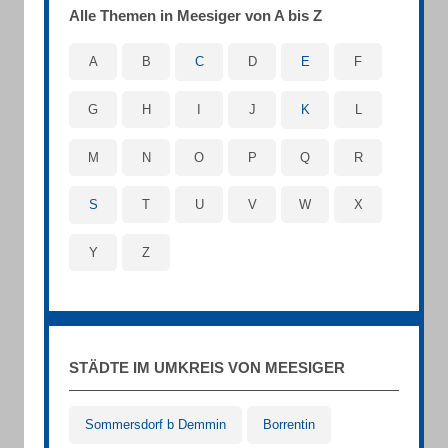
Alle Themen in Meesiger von A bis Z
A
B
C
D
E
F
G
H
I
J
K
L
M
N
O
P
Q
R
S
T
U
V
W
X
Y
Z
STÄDTE IM UMKREIS VON MEESIGER
Sommersdorf b Demmin
Borrentin