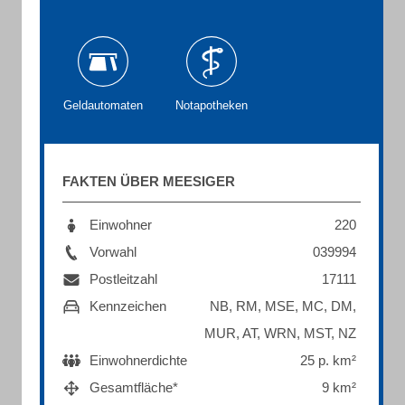
Geldautomaten
Notapotheken
FAKTEN ÜBER MEESIGER
Einwohner
220
Vorwahl
039994
Postleitzahl
17111
Kennzeichen
NB, RM, MSE, MC, DM,
MUR, AT, WRN, MST, NZ
Einwohnerdichte
25 p. km²
Gesamtfläche*
9 km²