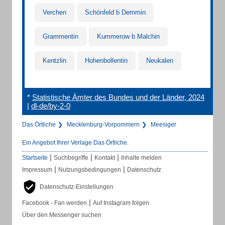
Verchen
Schönfeld b Demmin
Grammentin
Kummerow b Malchin
Kentzlin
Hohenbollentin
Neukalen
*
Statistische Ämter des Bundes und der Länder, 2024
|
dl-de/by-2-0
Das Örtliche
Mecklenburg-Vorpommern
Meesiger
Ein Angebot Ihrer Verlage Das Örtliche.
|
|
|
Startseite
Suchbegriffe
Kontakt
Inhalte melden
|
|
Impressum
Nutzungsbedingungen
Datenschutz
Datenschutz-Einstellungen
|
Facebook - Fan werden
Auf Instagram folgen
Über den Messenger suchen