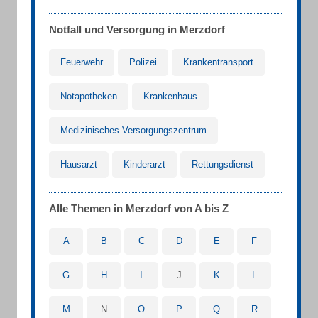
Notfall und Versorgung in Merzdorf
Feuerwehr
Polizei
Krankentransport
Notapotheken
Krankenhaus
Medizinisches Versorgungszentrum
Hausarzt
Kinderarzt
Rettungsdienst
Alle Themen in Merzdorf von A bis Z
A
B
C
D
E
F
G
H
I
J
K
L
M
N
O
P
Q
R