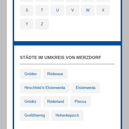
S
T
U
V
W
X
Y
Z
STÄDTE IM UMKREIS VON MERZDORF
Gröden
Röderaue
Hirschfeld b Elsterwerda
Elsterwerda
Gröditz
Röderland
Plessa
Großthiemig
Hohenleipisch