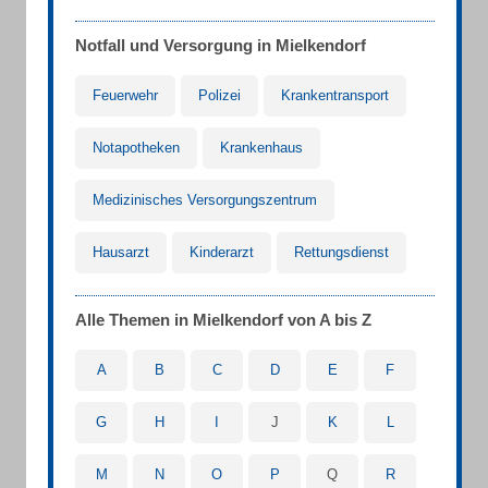
Notfall und Versorgung in Mielkendorf
Feuerwehr
Polizei
Krankentransport
Notapotheken
Krankenhaus
Medizinisches Versorgungszentrum
Hausarzt
Kinderarzt
Rettungsdienst
Alle Themen in Mielkendorf von A bis Z
A
B
C
D
E
F
G
H
I
J
K
L
M
N
O
P
Q
R