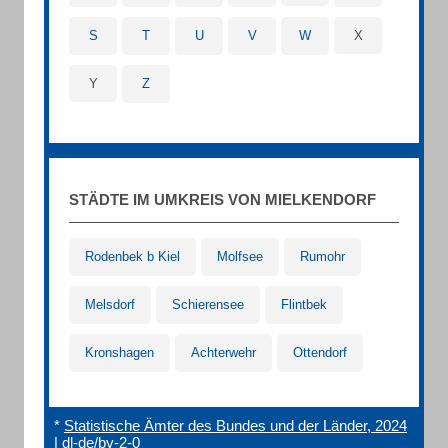
S
T
U
V
W
X
Y
Z
STÄDTE IM UMKREIS VON MIELKENDORF
Rodenbek b Kiel
Molfsee
Rumohr
Melsdorf
Schierensee
Flintbek
Kronshagen
Achterwehr
Ottendorf
*
Statistische Ämter des Bundes und der Länder, 2024
|
dl-de/by-2-0