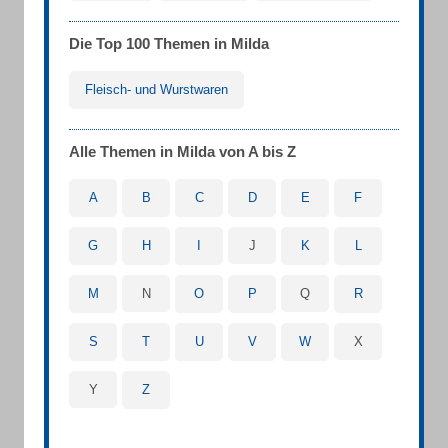
Die Top 100 Themen in Milda
Fleisch- und Wurstwaren
Alle Themen in Milda von A bis Z
A
B
C
D
E
F
G
H
I
J
K
L
M
N
O
P
Q
R
S
T
U
V
W
X
Y
Z