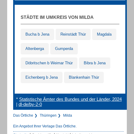
STÄDTE IM UMKREIS VON MILDA
Bucha b Jena
Reinstädt Thür
Magdala
Altenberga
Gumperda
Döbritschen b Weimar Thür
Bibra b Jena
Eichenberg b Jena
Blankenhain Thür
*
Statistische Ämter des Bundes und der Länder, 2024
|
dl-de/by-2-0
Das Örtliche
Thüringen
Milda
Ein Angebot Ihrer Verlage Das Örtliche.